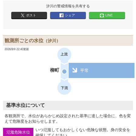
汐川の警戒情報を共有する
ポスト
シェア
LINE
観測所ごとの水位
（汐川）
2026/8/9 22:40更新
柳町
平常
基準水位について
各観測所で、水位があらかじめ設定された基準に達した場合に、色を変
えて危険度をお知らせします。
いつ氾濫してもおかしくない危険な状態。身の安全を
氾濫危険水位
確保してください。