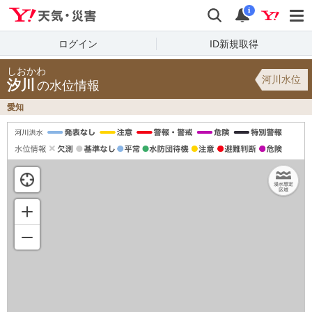
Yahoo!天気・災害
検索
通知
i
ログイン
ID新規取得
しおかわ
河川水位
汐川
の水位情報
愛知