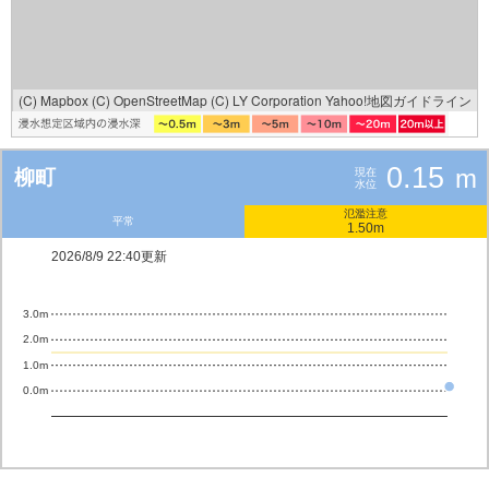
(C) Mapbox
(C) OpenStreetMap
(C) LY Corporation
Yahoo!地図ガイドライン
0.15
m
柳町
現在
水位
氾濫注意
平常
1.50m
2026/8/9 22:40更新
3.0m
2.0m
1.0m
0.0m