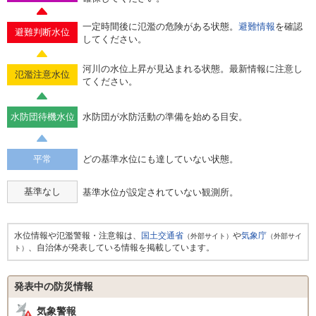
一定時間後に氾濫の危険がある状態。
避難情報
を確認
避難判断水位
してください。
河川の水位上昇が見込まれる状態。最新情報に注意し
氾濫注意水位
てください。
水防団待機水位
水防団が水防活動の準備を始める目安。
平常
どの基準水位にも達していない状態。
基準なし
基準水位が設定されていない観測所。
水位情報や氾濫警報・注意報は、
国土交通省
や
気象庁
（外部サイト）
（外部サイ
、自治体が発表している情報を掲載しています。
ト）
発表中の防災情報
気象警報