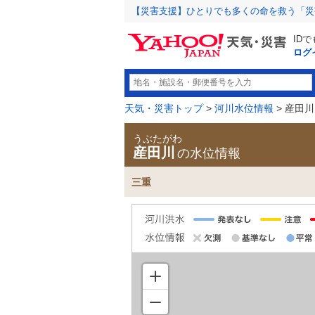
【災害支援】ひとりでも多くの命を救う「災
ID
ログ
天気・災害トップ
>
河川水位情報
> 産田川
うぶたがわ
産田川
の水位情報
三重