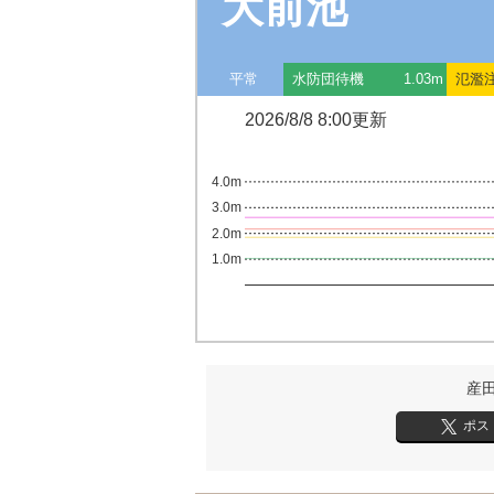
大前池
平常
水防団待機
1.03m
氾濫
2026/8/8 8:00更新
4.0m
3.0m
2.0m
1.0m
産
ポス