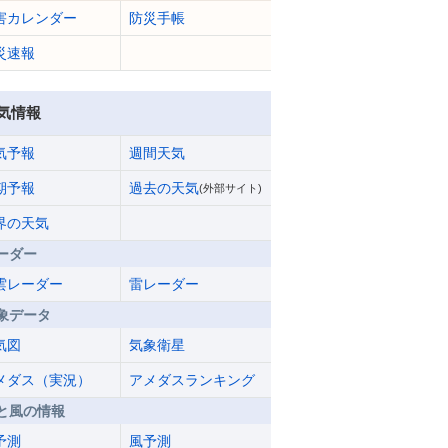
害カレンダー
防災手帳
災速報
気情報
気予報
週間天気
期予報
過去の天気
(外部サイト)
界の天気
ーダー
雲レーダー
雷レーダー
象データ
気図
気象衛星
メダス（実況）
アメダスランキング
と風の情報
予測
風予測