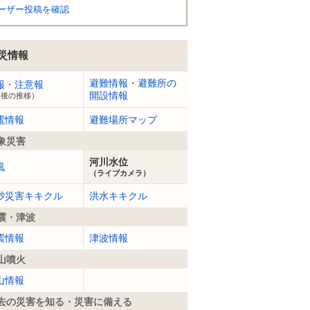
ーザー投稿を確認
災情報
避難情報・避難所の
報・注意報
開設情報
今後の推移）
電情報
避難場所マップ
象災害
河川水位
風
（ライブカメラ）
砂災害キキクル
洪水キキクル
震・津波
震情報
津波情報
山噴火
山情報
去の災害を知る・災害に備える