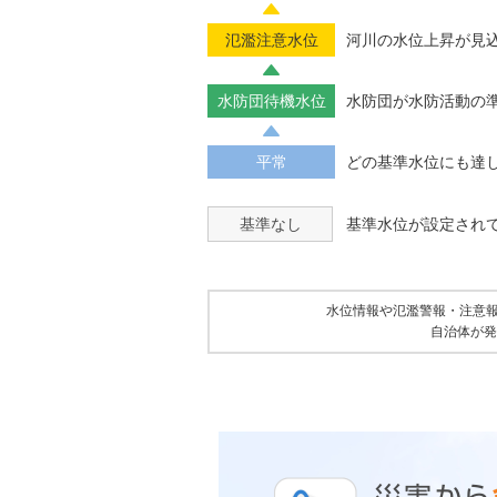
氾濫注意水位
河川の水位上昇が見
水防団待機水位
水防団が水防活動の
平常
どの基準水位にも達
基準なし
基準水位が設定され
水位情報や氾濫警報・注意
自治体が発