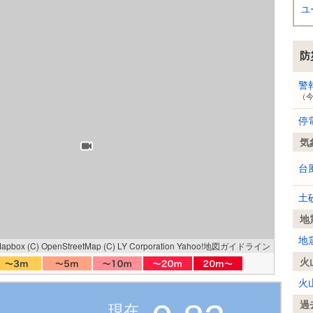
ユ
防
警
（
停
気
台
土
地
地
Mapbox
(C) OpenStreetMap
(C) LY Corporation
Yahoo!地図ガイドライン
火
火
過
現在