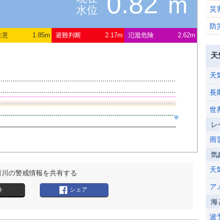
0.82
m
水位
災
防
注意
1.85m
避難判断
2.17m
氾濫危険
2.62m
天
天
長
世
レ
雨
気
天
田川の警戒情報を共有する
ア
ト
シェア
海
波