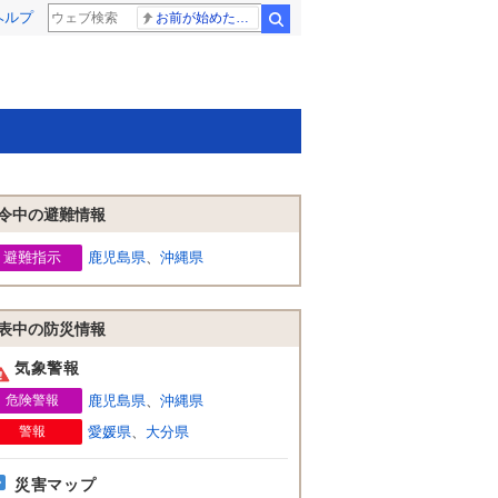
ヘルプ
お前が始めた物語だろ
検索
令中の避難情報
避難指示
鹿児島県
、
沖縄県
表中の防災情報
気象警報
危険警報
鹿児島県
、
沖縄県
警報
愛媛県
、
大分県
災害マップ