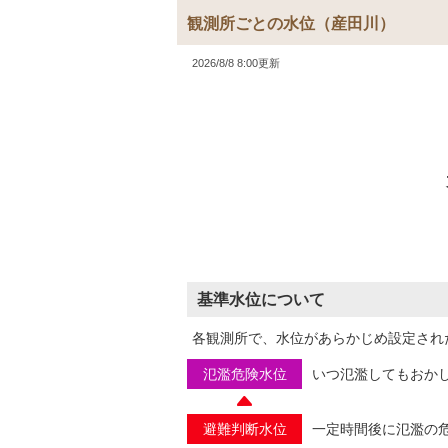
観測所ごとの水位
（産田川）
2026/8/8 8:00更新
基準水位について
各観測所で、水位があらかじめ設定され
氾濫危険水位
いつ氾濫してもおか
避難判断水位
一定時間後に氾濫の