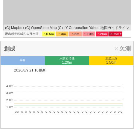
(C) Mapbox
(C) OpenStreetMap
(C) LY Corporation
Yahoo!地図ガイドライン
創成
欠測
水防団待機
氾濫注意
平常
1.20m
1.50m
2026/8/9 21:10更新
4.0m
3.0m
2.0m
1.0m
×
×
×
×
×
×
×
×
×
×
×
×
×
×
×
×
×
×
×
×
×
×
×
×
×
×
×
×