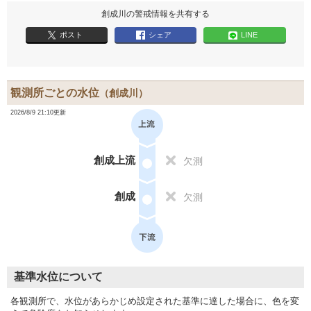
創成川の警戒情報を共有する
ポスト
シェア
LINE
観測所ごとの水位
（創成川）
2026/8/9 21:10更新
創成上流
欠測
創成
欠測
基準水位について
各観測所で、水位があらかじめ設定された基準に達した場合に、色を変