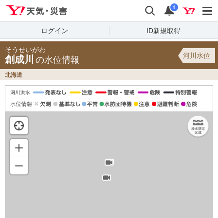
Yahoo!天気・災害
検索
通知
i
ログイン
ID新規取得
そうせいがわ
河川水位
創成川
の水位情報
北海道