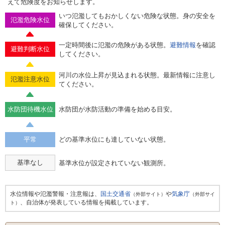
えて危険度をお知らせします。
いつ氾濫してもおかしくない危険な状態。身の安全を
氾濫危険水位
確保してください。
一定時間後に氾濫の危険がある状態。
避難情報
を確認
避難判断水位
してください。
河川の水位上昇が見込まれる状態。最新情報に注意し
氾濫注意水位
てください。
水防団待機水位
水防団が水防活動の準備を始める目安。
平常
どの基準水位にも達していない状態。
基準なし
基準水位が設定されていない観測所。
水位情報や氾濫警報・注意報は、
国土交通省
や
気象庁
（外部サイト）
（外部サイ
、自治体が発表している情報を掲載しています。
ト）