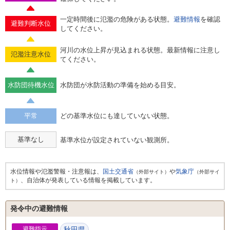
一定時間後に氾濫の危険がある状態。
避難情報
を確認
避難判断水位
してください。
河川の水位上昇が見込まれる状態。最新情報に注意し
氾濫注意水位
てください。
水防団待機水位
水防団が水防活動の準備を始める目安。
平常
どの基準水位にも達していない状態。
基準なし
基準水位が設定されていない観測所。
水位情報や氾濫警報・注意報は、
国土交通省
や
気象庁
（外部サイト）
（外部サイ
、自治体が発表している情報を掲載しています。
ト）
発令中の避難情報
避難指示
秋田県