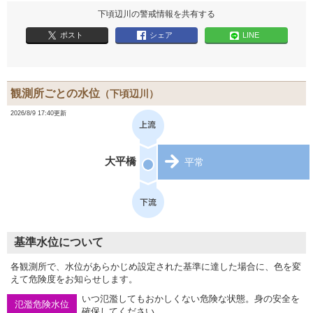
下頃辺川の警戒情報を共有する
ポスト
シェア
LINE
観測所ごとの水位
（下頃辺川）
2026/8/9 17:40更新
大平橋
平常
基準水位について
各観測所で、水位があらかじめ設定された基準に達した場合に、色を変
えて危険度をお知らせします。
いつ氾濫してもおかしくない危険な状態。身の安全を
氾濫危険水位
確保してください。