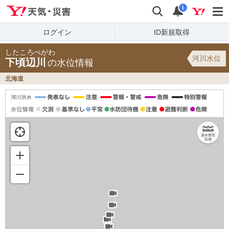
Yahoo!天気・災害
検索
通知
i
ログイン
ID新規取得
したころべがわ
河川水位
下頃辺川
の水位情報
北海道