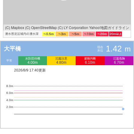
(C) Mapbox
(C) OpenStreetMap
(C) LY Corporation
Yahoo!地図ガイドライン
1.42
m
大平橋
現在
水位
水防団待機
氾濫注意
避難判断
氾濫危険
平常
4.00m
4.80m
6.10m
6.70m
2026/8/9 17:40更新
8.0m
6.0m
4.0m
2.0m