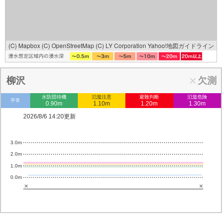
(C) Mapbox
(C) OpenStreetMap
(C) LY Corporation
Yahoo!地図ガイドライン
柳沢
欠測
水防団待機
氾濫注意
避難判断
氾濫危険
平常
0.90m
1.10m
1.20m
1.30m
2026/8/6 14:20更新
3.0m
2.0m
1.0m
0.0m
×
×