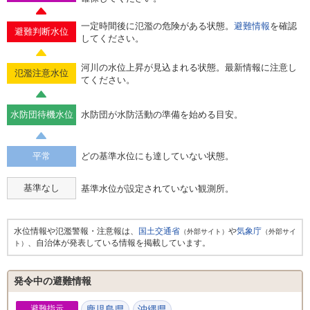
一定時間後に氾濫の危険がある状態。
避難情報
を確認
避難判断水位
してください。
河川の水位上昇が見込まれる状態。最新情報に注意し
氾濫注意水位
てください。
水防団待機水位
水防団が水防活動の準備を始める目安。
平常
どの基準水位にも達していない状態。
基準なし
基準水位が設定されていない観測所。
水位情報や氾濫警報・注意報は、
国土交通省
や
気象庁
（外部サイト）
（外部サイ
、自治体が発表している情報を掲載しています。
ト）
発令中の避難情報
避難指示
鹿児島県
沖縄県