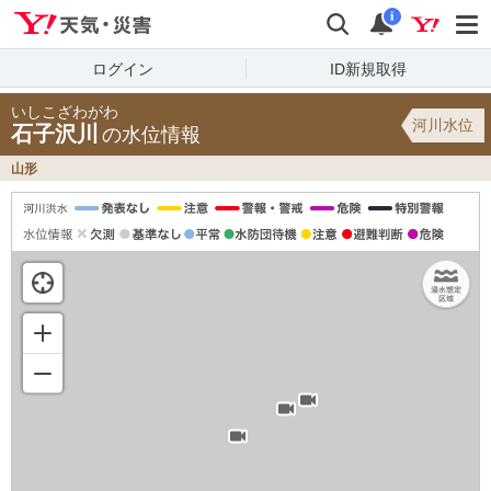
Yahoo!天気・災害
検索
通知
i
ログイン
ID新規取得
いしこざわがわ
河川水位
石子沢川
の水位情報
山形