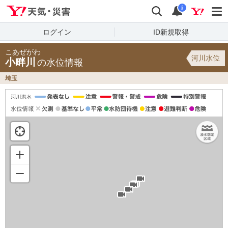
Yahoo!天気・災害
検索
通知
i
ログイン
ID新規取得
こあぜがわ
河川水位
小畔川
の水位情報
埼玉