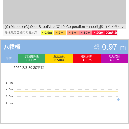
(C) Mapbox
(C) OpenStreetMap
(C) LY Corporation
Yahoo!地図ガイドライン
0.97
m
八幡橋
現在
水位
水防団待機
氾濫注意
避難判断
氾濫危険
平常
3.00m
3.50m
3.60m
4.20m
2026/8/8 20:30更新
6.0m
4.0m
2.0m
0.0m