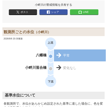
小畔川の警戒情報を共有する
ポスト
シェア
LINE
観測所ごとの水位
（小畔川）
2026/8/8 20:30更新
八幡橋
平常
小畔川落合橋
変化なし
基準水位について
各観測所で、水位があらかじめ設定された基準に達した場合に、色を変