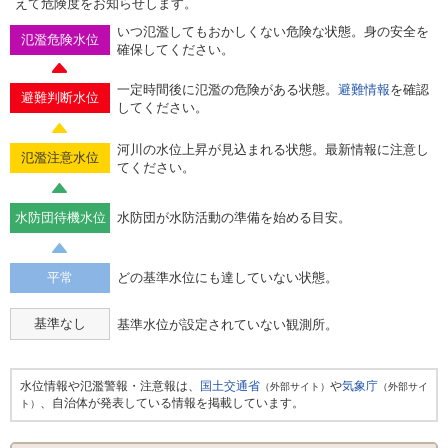
えて危険度をお知らせします。
いつ氾濫してもおかしくない危険な状態。身の安全を
氾濫危険水位
確保してください。
一定時間後に氾濫の危険がある状態。
避難情報
を確認
避難判断水位
してください。
河川の水位上昇が見込まれる状態。最新情報に注意し
氾濫注意水位
てください。
水防団待機水位
水防団が水防活動の準備を始める目安。
平常
どの基準水位にも達していない状態。
基準なし
基準水位が設定されていない観測所。
水位情報や氾濫警報・注意報は、
国土交通省
や
気象庁
（外部サイト）
（外部サイ
、自治体が発表している情報を掲載しています。
ト）