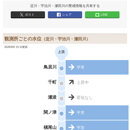
淀川・宇治川・瀬田川の警戒情報を共有する
ポスト
シェア
LINE
観測所ごとの水位
（淀川・宇治川・瀬田川）
2026/8/8 15:10更新
鳥居川
平常
千町
上昇中
瀬浚
変化なし
関ノ津
平常
槇尾山
平常