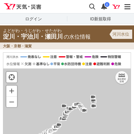
Yahoo!天気・災害
検索
通知
i
ログイン
ID新規取得
よどがわ・うじがわ・せたがわ
河川水位
淀川・宇治川・瀬田川
の水位情報
大阪・京都・滋賀