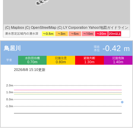
(C) Mapbox
(C) OpenStreetMap
(C) LY Corporation
Yahoo!地図ガイドライン
-0.42
m
鳥居川
現在
水位
水防団待機
氾濫注意
避難判断
氾濫危険
平常
0.70m
0.80m
1.30m
1.40m
2026/8/8 15:10更新
2.0m
1.0m
0.0m
-1.0m