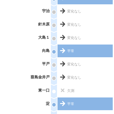
宇治
変化なし
針木原
変化なし
大島１
変化なし
向島
平常
平戸
変化なし
葭島金井戸
変化なし
東一口
欠測
淀
平常