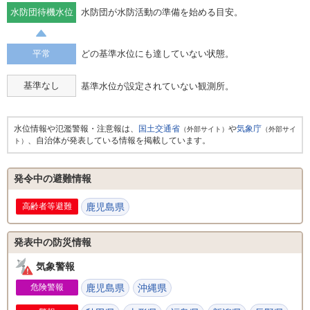
水防団待機水位
水防団が水防活動の準備を始める目安。
平常
どの基準水位にも達していない状態。
基準なし
基準水位が設定されていない観測所。
水位情報や氾濫警報・注意報は、
国土交通省
や
気象庁
（外部サイト）
（外部サイ
、自治体が発表している情報を掲載しています。
ト）
発令中の避難情報
高齢者等避難
鹿児島県
発表中の防災情報
気象警報
危険警報
鹿児島県
沖縄県