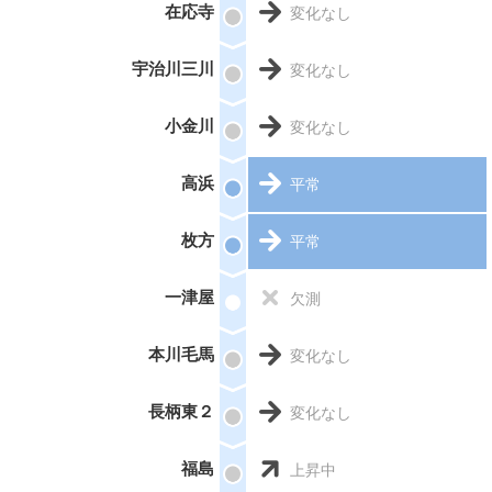
在応寺
変化なし
宇治川三川
変化なし
小金川
変化なし
高浜
平常
枚方
平常
一津屋
欠測
本川毛馬
変化なし
長柄東２
変化なし
福島
上昇中