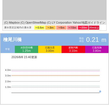
(C) Mapbox
(C) OpenStreetMap
(C) LY Corporation
Yahoo!地図ガイドライン
0.21
m
檜尾川橋
現在
水位
水防団待機
氾濫注意
避難判断
氾濫危険
平常
1.25m
3.00m
3.10m
3.80m
2026/8/8 15:40更新
4.0m
3.0m
2.0m
1.0m