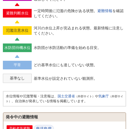
一定時間後に氾濫の危険がある状態。
避難情報
を確認
避難判断水位
してください。
河川の水位上昇が見込まれる状態。最新情報に注意し
氾濫注意水位
てください。
水防団待機水位
水防団が水防活動の準備を始める目安。
平常
どの基準水位にも達していない状態。
基準なし
基準水位が設定されていない観測所。
水位情報や氾濫警報・注意報は、
国土交通省
や
気象庁
（外部サイト）
（外部サイ
、自治体が発表している情報を掲載しています。
ト）
発令中の避難情報
高齢者等避難
鹿児島県