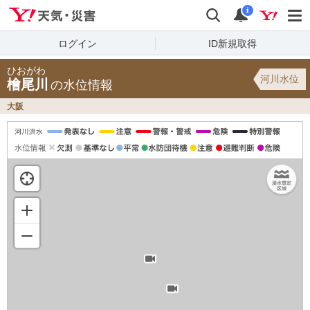
Yahoo!天気・災害
検索
通知
i
ログイン
ID新規取得
ひおがわ
河川水位
檜尾川
の水位情報
大阪