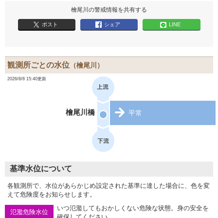
檜尾川の警戒情報を共有する
ポスト
シェア
LINE
観測所ごとの水位
（檜尾川）
2026/8/8 15:40更新
檜尾川橋
平常
基準水位について
各観測所で、水位があらかじめ設定された基準に達した場合に、色を変
えて危険度をお知らせします。
いつ氾濫してもおかしくない危険な状態。身の安全を
氾濫危険水位
確保してください。