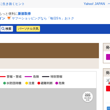
クに生き抜くヒント
Yahoo! JAPAN
でもっと便利に
新規取得
イン
ヤフーショッピングなら「毎日5％」おトク
パーソナル天気
発
発