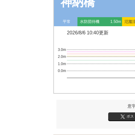
神納橋
平常
水防団待機
1.50m
氾濫
2026/8/6 10:40更新
3.0m
2.0m
1.0m
0.0m
意
ポス