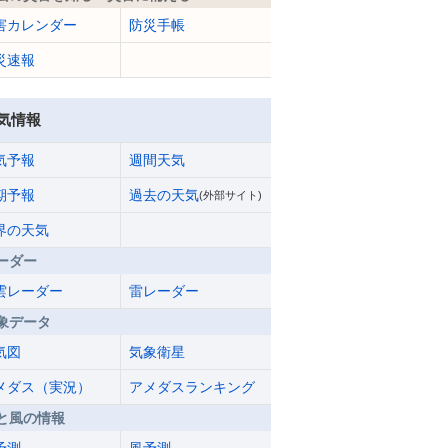
害カレンダー
防災手帳
災速報
気情報
気予報
週間天気
期予報
過去の天気
(外部サイト)
界の天気
ーダー
雲レーダー
雷レーダー
象データ
気図
気象衛星
メダス（実況）
アメダスランキング
と風の情報