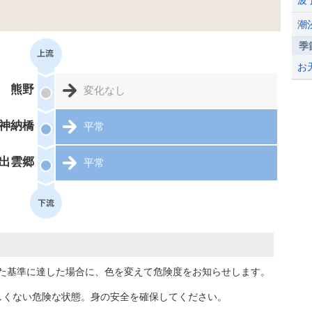
波
潮
季
お
熊野
変化なし
神納橋
平常
出雲郷
平常
た基準に達した場合に、色を変えて危険度をお知らせします。
しくない危険な状態。身の安全を確保してください。