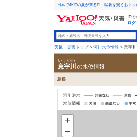
日本で45℃の夏が来る!? 猛暑を賢くおト
ID
ログ
天気・災害トップ
>
河川水位情報
> 意宇川
いうがわ
意宇川
の水位情報
島根