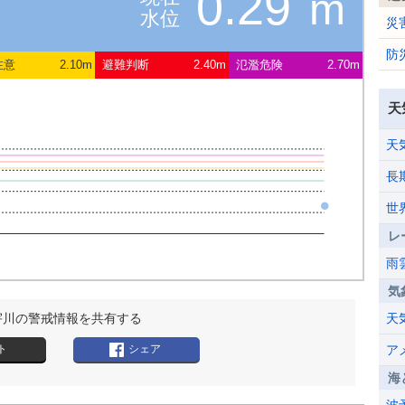
0.29
m
水位
災
防
注意
2.10m
避難判断
2.40m
氾濫危険
2.70m
天
天
長
世
レ
雨
気
宇川の警戒情報を共有する
天
ト
シェア
ア
海