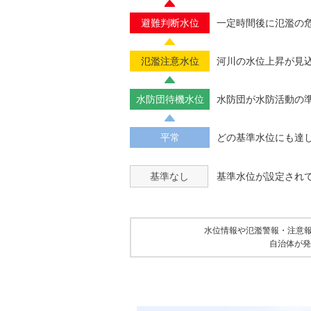
避難判断水位
一定時間後に氾濫の
氾濫注意水位
河川の水位上昇が見
水防団待機水位
水防団が水防活動の
平常
どの基準水位にも達
基準なし
基準水位が設定され
水位情報や氾濫警報・注意
自治体が発