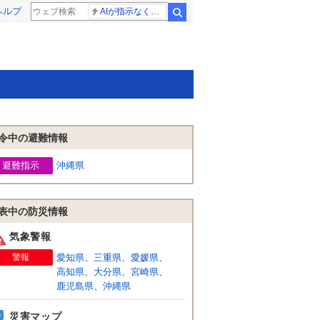
ヘルプ
AIが指示なくサイバー攻撃
検索
令中の避難情報
避難指示
沖縄県
表中の防災情報
気象警報
警報
愛知県
、
三重県
、
愛媛県
、
高知県
、
大分県
、
宮崎県
、
鹿児島県
、
沖縄県
災害マップ