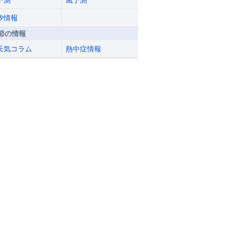
予測
風予測
汐情報
節の情報
天気コラム
熱中症情報