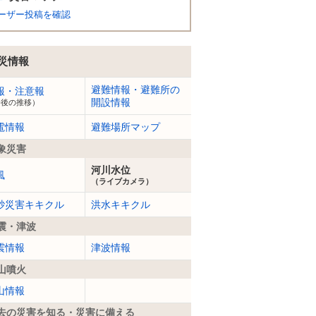
ーザー投稿を確認
災情報
避難情報・避難所の
報・注意報
開設情報
今後の推移）
電情報
避難場所マップ
象災害
河川水位
風
（ライブカメラ）
砂災害キキクル
洪水キキクル
震・津波
震情報
津波情報
山噴火
山情報
去の災害を知る・災害に備える