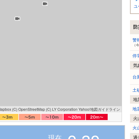
ユ
防
警
（
停
気
台
土
地
Mapbox
(C) OpenStreetMap
(C) LY Corporation
Yahoo!地図ガイドライン
地
火
火
現在
過