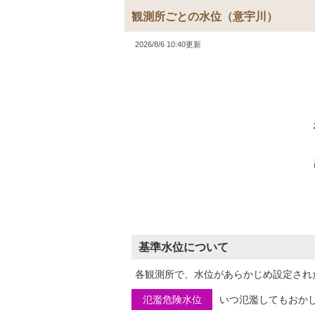
観測所ごとの水位
（意宇川）
2026/8/6 10:40更新
基準水位について
各観測所で、水位があらかじめ設定され
氾濫危険水位
いつ氾濫してもおか