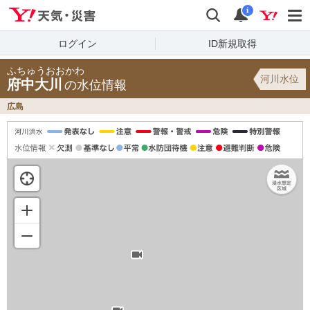
Yahoo!天気・災害
検索
通知
i
ログイン
ID新規取得
ふちゅうおおかわ
河川水位
府中大川
の水位情報
広島