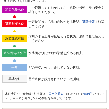
えて危険度をお知らせします。
いつ氾濫してもおかしくない危険な状態。身の安全を
氾濫危険水位
確保してください。
一定時間後に氾濫の危険がある状態。
避難情報
を確認
避難判断水位
してください。
河川の水位上昇が見込まれる状態。最新情報に注意し
氾濫注意水位
てください。
水防団待機水位
水防団が水防活動の準備を始める目安。
平常
どの基準水位にも達していない状態。
基準なし
基準水位が設定されていない観測所。
水位情報や氾濫警報・注意報は、
国土交通省
や
気象庁
（外部サイト）
（外部サイ
、自治体が発表している情報を掲載しています。
ト）