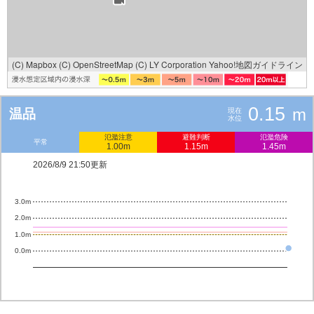
(C) Mapbox
(C) OpenStreetMap
(C) LY Corporation
Yahoo!地図ガイドライン
0.15
m
温品
現在
水位
氾濫注意
避難判断
氾濫危険
平常
1.00m
1.15m
1.45m
2026/8/9 21:50更新
3.0m
2.0m
1.0m
0.0m