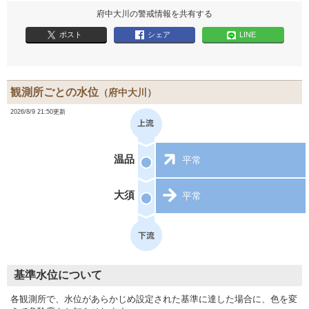
府中大川の警戒情報を共有する
ポスト
シェア
LINE
観測所ごとの水位
（府中大川）
2026/8/9 21:50更新
温品
平常
大須
平常
基準水位について
各観測所で、水位があらかじめ設定された基準に達した場合に、色を変