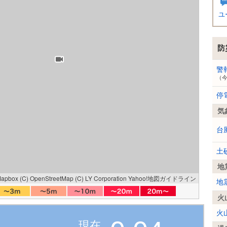
ユ
防
警
（
停
気
台
土
地
Mapbox
(C) OpenStreetMap
(C) LY Corporation
Yahoo!地図ガイドライン
地
火
火
現在