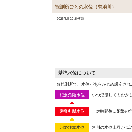
観測所ごとの水位
（有地川）
2026/8/8 20:20更新
基準水位について
各観測所で、水位があらかじめ設定され
氾濫危険水位
いつ氾濫してもおか
避難判断水位
一定時間後に氾濫の
氾濫注意水位
河川の水位上昇が見