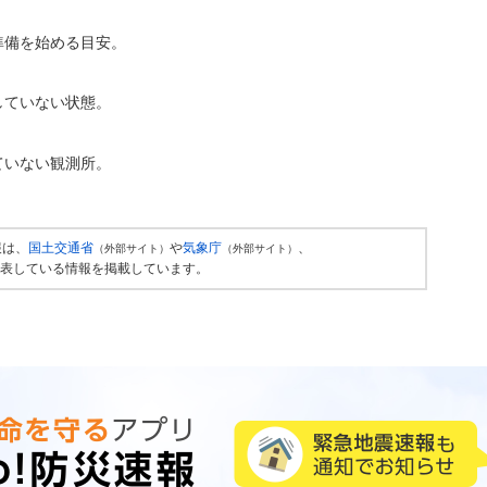
準備を始める目安。
していない状態。
ていない観測所。
報は、
国土交通省
や
気象庁
、
（外部サイト）
（外部サイト）
表している情報を掲載しています。