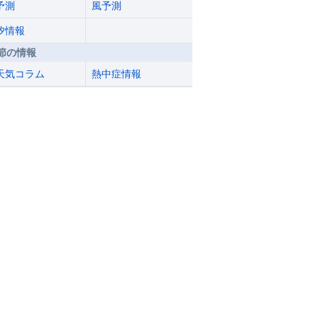
予測
風予測
汐情報
節の情報
天気コラム
熱中症情報