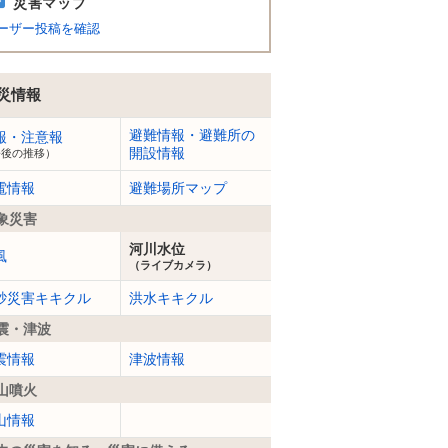
災害マップ
ーザー投稿を確認
災情報
避難情報・避難所の
報・注意報
開設情報
今後の推移）
電情報
避難場所マップ
象災害
河川水位
風
（ライブカメラ）
砂災害キキクル
洪水キキクル
震・津波
震情報
津波情報
山噴火
山情報