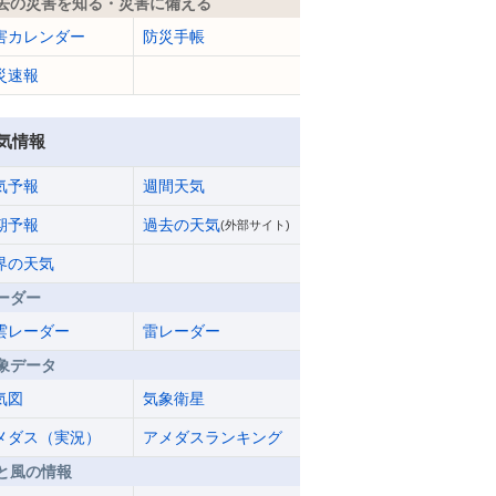
去の災害を知る・災害に備える
害カレンダー
防災手帳
災速報
気情報
気予報
週間天気
期予報
過去の天気
(外部サイト)
界の天気
ーダー
雲レーダー
雷レーダー
象データ
気図
気象衛星
メダス（実況）
アメダスランキング
と風の情報