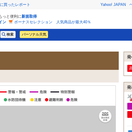
際に買ったレポート
Yahoo! JAPAN
でもっと便利に
新規取得
イン
ボーナスセレクション 人気商品が最大40％
パーソナル天気
発
発