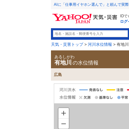
AIに「仕事用イヤホン選んで」と頼んで実
ID
ログ
天気・災害トップ
>
河川水位情報
> 有地川
あるしがわ
有地川
の水位情報
広島