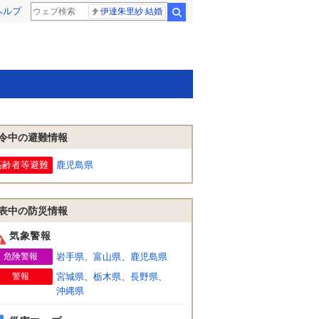
ヘルプ
伊達朱里紗 結婚
検索
令中の避難情報
高齢者等避難
鹿児島県
表中の防災情報
気象警報
危険警報
岩手県
、
富山県
、
鹿児島県
警報
宮城県
、
栃木県
、
長野県
、
沖縄県