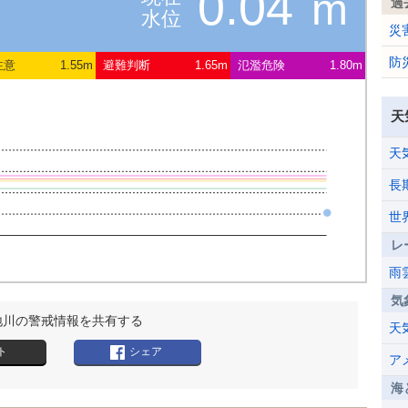
0.04
m
過
水位
災
防
注意
1.55m
避難判断
1.65m
氾濫危険
1.80m
天
天
長
世
レ
雨
気
地川の警戒情報を共有する
天
ト
シェア
ア
海