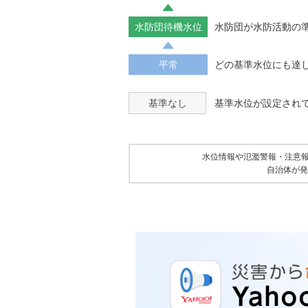
水防団待機水位
水防団が水防活動の
平常
どの基準水位にも達
基準なし
基準水位が設定され
水位情報や氾濫警報・注意
自治体が発