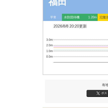
福田
平常
水防団待機
1.20m
氾濫
2026/8/8 20:20更新
3.0m
2.0m
1.0m
0.0m
有
ポス