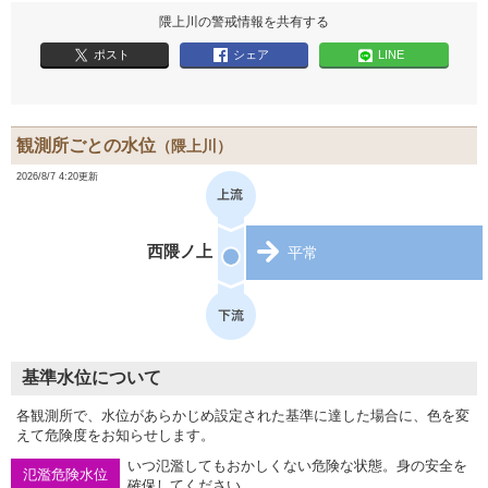
隈上川の警戒情報を共有する
ポスト
シェア
LINE
観測所ごとの水位
（隈上川）
2026/8/7 4:20更新
西隈ノ上
平常
基準水位について
各観測所で、水位があらかじめ設定された基準に達した場合に、色を変
えて危険度をお知らせします。
いつ氾濫してもおかしくない危険な状態。身の安全を
氾濫危険水位
確保してください。