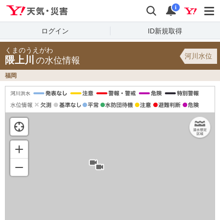
Yahoo!天気・災害
検索
通知
i
ログイン
ID新規取得
くまのうえがわ
河川水位
隈上川
の水位情報
福岡