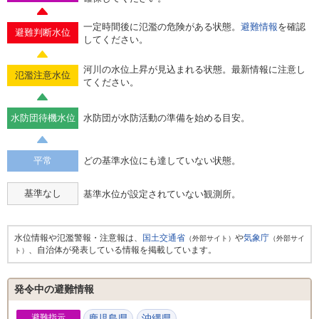
一定時間後に氾濫の危険がある状態。
避難情報
を確認
避難判断水位
してください。
河川の水位上昇が見込まれる状態。最新情報に注意し
氾濫注意水位
てください。
水防団待機水位
水防団が水防活動の準備を始める目安。
平常
どの基準水位にも達していない状態。
基準なし
基準水位が設定されていない観測所。
水位情報や氾濫警報・注意報は、
国土交通省
や
気象庁
（外部サイト）
（外部サイ
、自治体が発表している情報を掲載しています。
ト）
発令中の避難情報
避難指示
鹿児島県
沖縄県