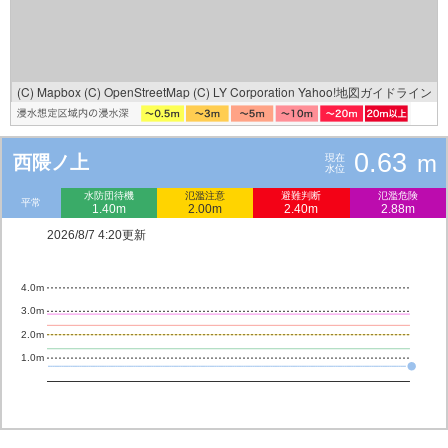
(C) Mapbox
(C) OpenStreetMap
(C) LY Corporation
Yahoo!地図ガイドライン
0.63
m
西隈ノ上
現在
水位
水防団待機
氾濫注意
避難判断
氾濫危険
平常
1.40m
2.00m
2.40m
2.88m
2026/8/7 4:20更新
4.0m
3.0m
2.0m
1.0m