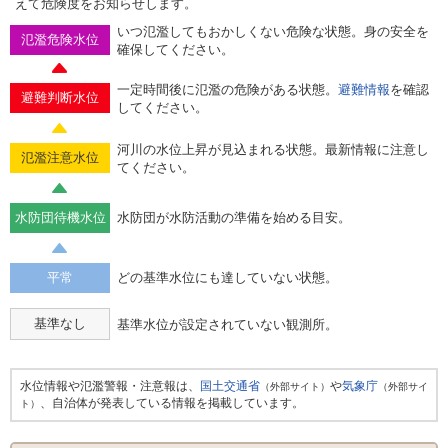
えて危険度をお知らせします。
いつ氾濫してもおかしくない危険な状態。身の安全を
氾濫危険水位
確保してください。
一定時間後に氾濫の危険がある状態。
避難情報
を確認
避難判断水位
してください。
河川の水位上昇が見込まれる状態。最新情報に注意し
氾濫注意水位
てください。
水防団待機水位
水防団が水防活動の準備を始める目安。
平常
どの基準水位にも達していない状態。
基準なし
基準水位が設定されていない観測所。
水位情報や氾濫警報・注意報は、
国土交通省
や
気象庁
（外部サイト）
（外部サイ
、自治体が発表している情報を掲載しています。
ト）