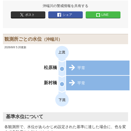
沖端川の警戒情報を共有する
ポスト
シェア
LINE
観測所ごとの水位
（沖端川）
2026/8/8 5:20更新
松原橋
平常
新村橋
平常
基準水位について
各観測所で、水位があらかじめ設定された基準に達した場合に、色を変