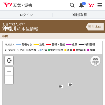
Yahoo!天気・災害
検索
通知
i
ログイン
ID新規取得
おきのはたがわ
河川水位
沖端川
の水位情報
福岡