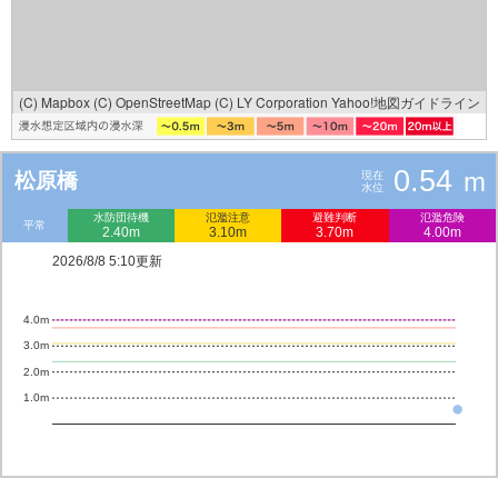
(C) Mapbox
(C) OpenStreetMap
(C) LY Corporation
Yahoo!地図ガイドライン
0.54
m
松原橋
現在
水位
水防団待機
氾濫注意
避難判断
氾濫危険
平常
2.40m
3.10m
3.70m
4.00m
2026/8/8 5:10更新
4.0m
3.0m
2.0m
1.0m