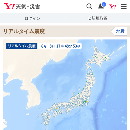
Yahoo!天気・災害
検索
通知
i
ログイン
ID新規取得
リアルタイム震度
地震
8
8
17
48
53