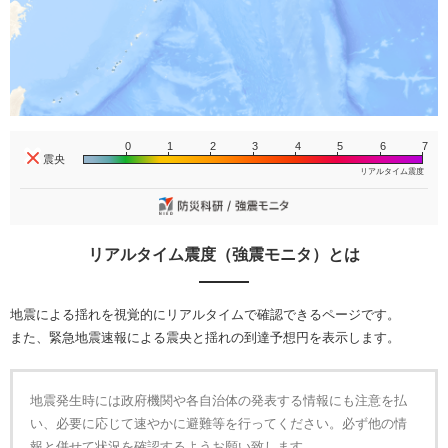
0
1
2
3
4
5
6
7
震央
リアルタイム震度（強震モニタ）とは
地震による揺れを視覚的にリアルタイムで確認できるページです。
また、緊急地震速報による震央と揺れの到達予想円を表示します。
地震発生時には政府機関や各自治体の発表する情報にも注意を払
い、必要に応じて速やかに避難等を行ってください。必ず他の情
報と併せて状況を確認するようお願い致します。