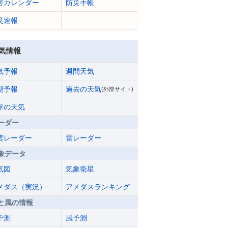
害カレンダー
防災手帳
災速報
気情報
気予報
週間天気
期予報
過去の天気
(外部サイト)
界の天気
ーダー
雲レーダー
雷レーダー
象データ
気図
気象衛星
メダス（実況）
アメダスランキング
と風の情報
予測
風予測