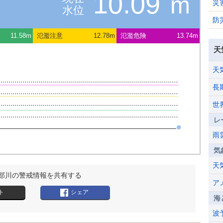
10.09
m
災
水位
防
11.58m
氾濫注意
12.78m
氾濫危険
13.74m
天
天
長
世
レ
雨
気
天
部川の警戒情報を共有する
ア
ト
シェア
海
波