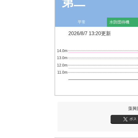
第二
平常
水防団待機
2026/8/7 13:20更新
14.0m
13.0m
12.0m
11.0m
藻興
ポス