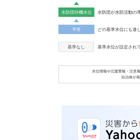
水防団待機水位
水防団が水防活動の
平常
どの基準水位にも達
基準なし
基準水位が設定され
水位情報や氾濫警報・注意
自治体が発