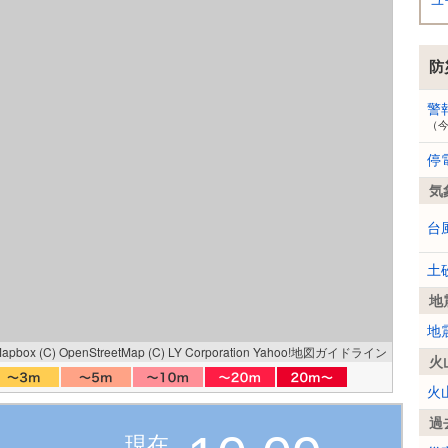
ユ
防
警
（
停
気
台
土
地
地
Mapbox
(C) OpenStreetMap
(C) LY Corporation
Yahoo!地図ガイドライン
火
火
過
現在