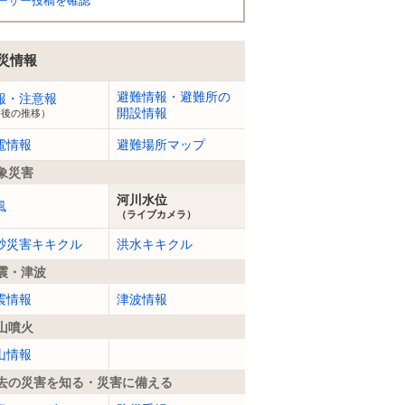
ーザー投稿を確認
災情報
避難情報・避難所の
報・注意報
開設情報
今後の推移）
電情報
避難場所マップ
象災害
河川水位
風
（ライブカメラ）
砂災害キキクル
洪水キキクル
震・津波
震情報
津波情報
山噴火
山情報
去の災害を知る・災害に備える