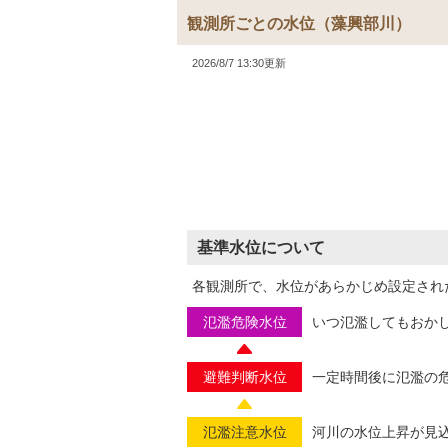
観測所ごとの水位
（藻興部川）
2026/8/7 13:30更新
基準水位について
各観測所で、水位があらかじめ設定され
氾濫危険水位
いつ氾濫してもおか
避難判断水位
一定時間後に氾濫の
氾濫注意水位
河川の水位上昇が見