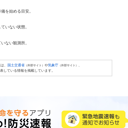
準備を始める目安。
していない状態。
ていない観測所。
報は、
国土交通省
や
気象庁
、
（外部サイト）
（外部サイト）
表している情報を掲載しています。