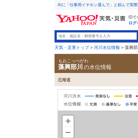
AIに「仕事用イヤホン選んで」と頼んで実
ID
ログ
天気・災害トップ
>
河川水位情報
> 藻興
もおこっぺがわ
藻興部川
の水位情報
北海道