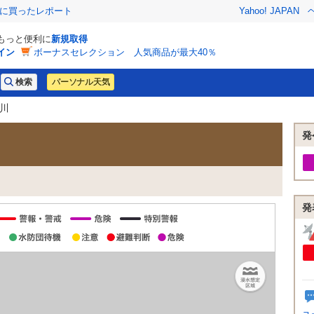
際に買ったレポート
Yahoo! JAPAN
でもっと便利に
新規取得
イン
ボーナスセレクション 人気商品が最大40％
パーソナル天気
部川
発
発