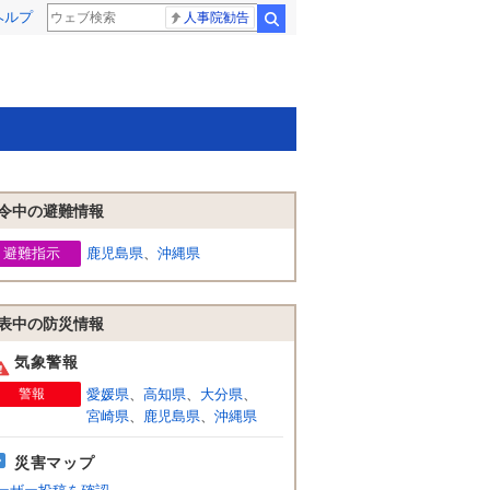
ヘルプ
人事院勧告
検索
令中の避難情報
避難指示
鹿児島県
、
沖縄県
表中の防災情報
気象警報
警報
愛媛県
、
高知県
、
大分県
、
宮崎県
、
鹿児島県
、
沖縄県
災害マップ