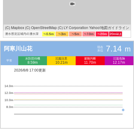
(C) Mapbox
(C) OpenStreetMap
(C) LY Corporation
Yahoo!地図ガイドライン
7.14
m
阿寒川山花
現在
水位
水防団待機
氾濫注意
避難判断
氾濫危険
平常
8.59m
10.21m
11.70m
12.17m
2026/8/8 17:00更新
14.0m
12.0m
10.0m
8.0m