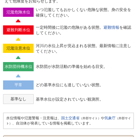
えて危険度をお知らせします。
いつ氾濫してもおかしくない危険な状態。身の安全を
氾濫危険水位
確保してください。
一定時間後に氾濫の危険がある状態。
避難情報
を確認
避難判断水位
してください。
河川の水位上昇が見込まれる状態。最新情報に注意し
氾濫注意水位
てください。
水防団待機水位
水防団が水防活動の準備を始める目安。
平常
どの基準水位にも達していない状態。
基準なし
基準水位が設定されていない観測所。
水位情報や氾濫警報・注意報は、
国土交通省
や
気象庁
（外部サイト）
（外部サイ
、自治体が発表している情報を掲載しています。
ト）