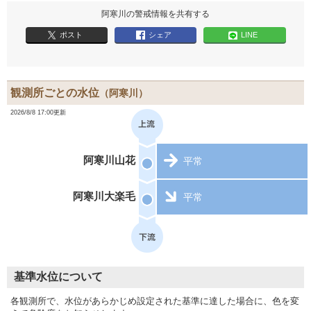
阿寒川の警戒情報を共有する
ポスト
シェア
LINE
観測所ごとの水位
（阿寒川）
2026/8/8 17:00更新
阿寒川山花
平常
阿寒川大楽毛
平常
基準水位について
各観測所で、水位があらかじめ設定された基準に達した場合に、色を変