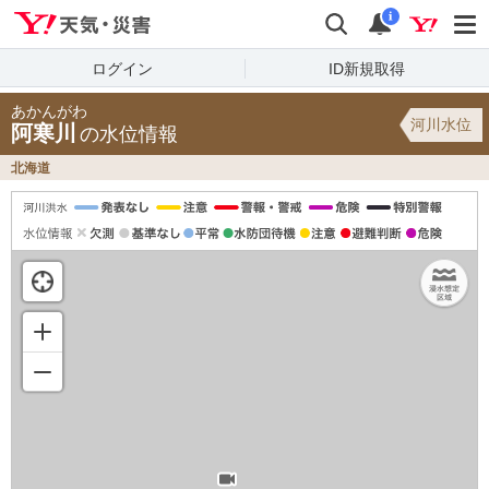
Yahoo!天気・災害
検索
通知
i
ログイン
ID新規取得
あかんがわ
河川水位
阿寒川
の水位情報
北海道