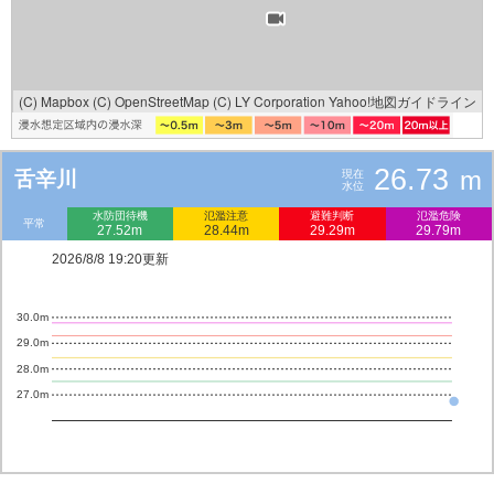
(C) Mapbox
(C) OpenStreetMap
(C) LY Corporation
Yahoo!地図ガイドライン
26.73
m
舌辛川
現在
水位
水防団待機
氾濫注意
避難判断
氾濫危険
平常
27.52m
28.44m
29.29m
29.79m
2026/8/8 19:20更新
30.0m
29.0m
28.0m
27.0m