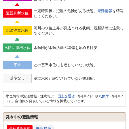
一定時間後に氾濫の危険がある状態。
避難情報
を確認
避難判断水位
してください。
河川の水位上昇が見込まれる状態。最新情報に注意し
氾濫注意水位
てください。
水防団待機水位
水防団が水防活動の準備を始める目安。
平常
どの基準水位にも達していない状態。
基準なし
基準水位が設定されていない観測所。
水位情報や氾濫警報・注意報は、
国土交通省
や
気象庁
（外部サイト）
（外部サイ
、自治体が発表している情報を掲載しています。
ト）
発令中の避難情報
高齢者等避難
鹿児島県