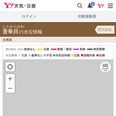
Yahoo!天気・災害
検索
通知
i
ログイン
ID新規取得
したからがわ
河川水位
舌辛川
の水位情報
北海道