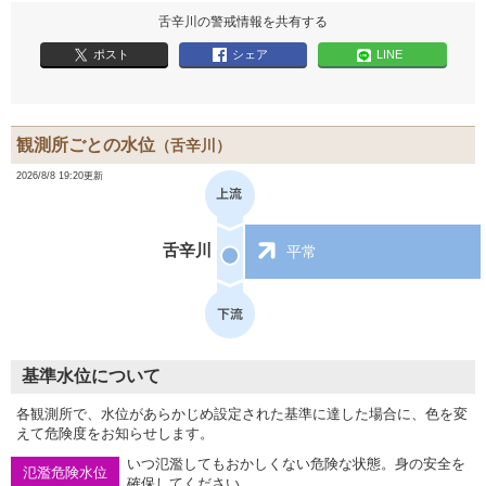
舌辛川の警戒情報を共有する
ポスト
シェア
LINE
観測所ごとの水位
（舌辛川）
2026/8/8 19:20更新
舌辛川
平常
基準水位について
各観測所で、水位があらかじめ設定された基準に達した場合に、色を変
えて危険度をお知らせします。
いつ氾濫してもおかしくない危険な状態。身の安全を
氾濫危険水位
確保してください。