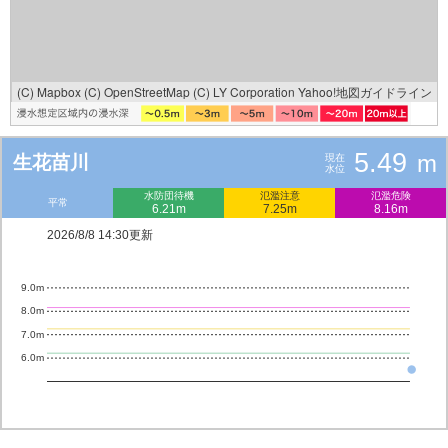
(C) Mapbox
(C) OpenStreetMap
(C) LY Corporation
Yahoo!地図ガイドライン
5.49
m
生花苗川
現在
水位
水防団待機
氾濫注意
氾濫危険
平常
6.21m
7.25m
8.16m
2026/8/8 14:30更新
9.0m
8.0m
7.0m
6.0m