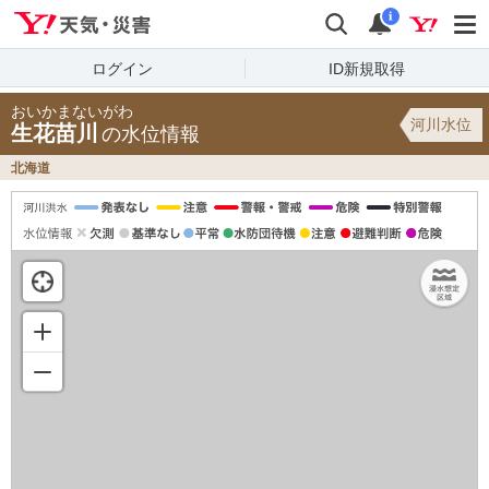
Yahoo!天気・災害
検索
通知
i
ログイン
ID新規取得
おいかまないがわ
河川水位
生花苗川
の水位情報
北海道