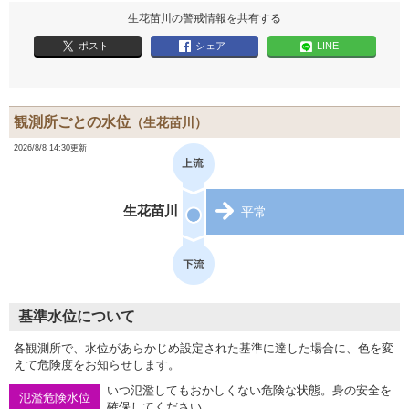
生花苗川の警戒情報を共有する
ポスト
シェア
LINE
観測所ごとの水位
（生花苗川）
2026/8/8 14:30更新
生花苗川
平常
基準水位について
各観測所で、水位があらかじめ設定された基準に達した場合に、色を変
えて危険度をお知らせします。
いつ氾濫してもおかしくない危険な状態。身の安全を
氾濫危険水位
確保してください。