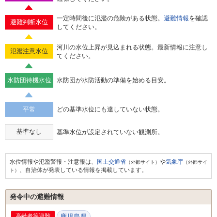
一定時間後に氾濫の危険がある状態。
避難情報
を確認
避難判断水位
してください。
河川の水位上昇が見込まれる状態。最新情報に注意し
氾濫注意水位
てください。
水防団待機水位
水防団が水防活動の準備を始める目安。
平常
どの基準水位にも達していない状態。
基準なし
基準水位が設定されていない観測所。
水位情報や氾濫警報・注意報は、
国土交通省
や
気象庁
（外部サイト）
（外部サイ
、自治体が発表している情報を掲載しています。
ト）
発令中の避難情報
高齢者等避難
鹿児島県