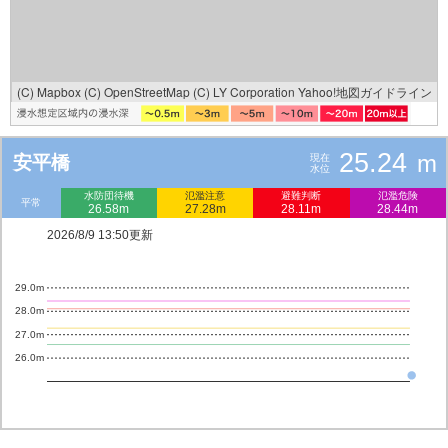
(C) Mapbox
(C) OpenStreetMap
(C) LY Corporation
Yahoo!地図ガイドライン
25.24
m
安平橋
現在
水位
水防団待機
氾濫注意
避難判断
氾濫危険
平常
26.58m
27.28m
28.11m
28.44m
2026/8/9 13:50更新
29.0m
28.0m
27.0m
26.0m