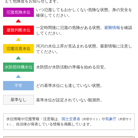
えて危険度をお知らせします。
いつ氾濫してもおかしくない危険な状態。身の安全を
氾濫危険水位
確保してください。
一定時間後に氾濫の危険がある状態。
避難情報
を確認
避難判断水位
してください。
河川の水位上昇が見込まれる状態。最新情報に注意し
氾濫注意水位
てください。
水防団待機水位
水防団が水防活動の準備を始める目安。
平常
どの基準水位にも達していない状態。
基準なし
基準水位が設定されていない観測所。
水位情報や氾濫警報・注意報は、
国土交通省
や
気象庁
（外部サイト）
（外部サイ
、自治体が発表している情報を掲載しています。
ト）