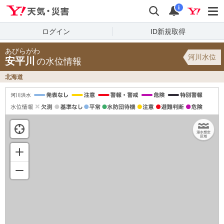
Yahoo!天気・災害
検索
通知
i
ログイン
ID新規取得
あびらがわ
河川水位
安平川
の水位情報
北海道