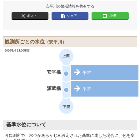
安平川の警戒情報を共有する
ポスト
シェア
LINE
観測所ごとの水位
（安平川）
2026/8/9 14:00更新
安平橋
平常
源武橋
平常
基準水位について
各観測所で、水位があらかじめ設定された基準に達した場合に、色を変