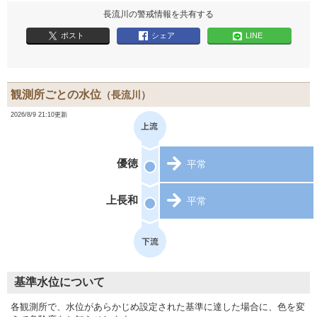
長流川の警戒情報を共有する
ポスト
シェア
LINE
観測所ごとの水位
（長流川）
2026/8/9 21:10更新
優徳
平常
上長和
平常
基準水位について
各観測所で、水位があらかじめ設定された基準に達した場合に、色を変