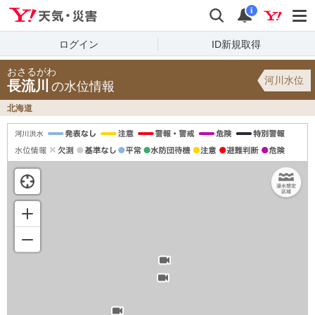
Yahoo!天気・災害
検索
通知
i
ログイン
ID新規取得
おさるがわ
河川水位
長流川
の水位情報
北海道