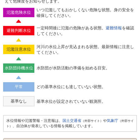
えて危険度をお知らせします。
いつ氾濫してもおかしくない危険な状態。身の安全を
氾濫危険水位
確保してください。
一定時間後に氾濫の危険がある状態。
避難情報
を確認
避難判断水位
してください。
河川の水位上昇が見込まれる状態。最新情報に注意し
氾濫注意水位
てください。
水防団待機水位
水防団が水防活動の準備を始める目安。
平常
どの基準水位にも達していない状態。
基準なし
基準水位が設定されていない観測所。
水位情報や氾濫警報・注意報は、
国土交通省
や
気象庁
（外部サイト）
（外部サイ
、自治体が発表している情報を掲載しています。
ト）