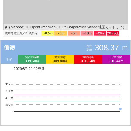
(C) Mapbox
(C) OpenStreetMap
(C) LY Corporation
Yahoo!地図ガイドライン
308.37
m
優徳
現在
水位
水防団待機
氾濫注意
避難判断
氾濫危険
平常
309.50m
309.80m
310.14m
310.44m
2026/8/9 21:10更新
312m
311m
310m
309m