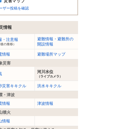
災害マップ
ーザー投稿を確認
災情報
避難情報・避難所の
報・注意報
開設情報
今後の推移）
電情報
避難場所マップ
象災害
河川水位
風
（ライブカメラ）
砂災害キキクル
洪水キキクル
震・津波
震情報
津波情報
山噴火
山情報