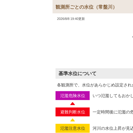
観測所ごとの水位
（常盤川）
2026/8/8 19:40更新
基準水位について
各観測所で、水位があらかじめ設定され
氾濫危険水位
いつ氾濫してもおか
避難判断水位
一定時間後に氾濫の
氾濫注意水位
河川の水位上昇が見