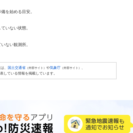
準備を始める目安。
していない状態。
ていない観測所。
報は、
国土交通省
や
気象庁
、
（外部サイト）
（外部サイト）
表している情報を掲載しています。