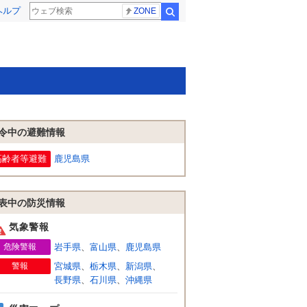
ヘルプ
ZONE
検索
令中の避難情報
高齢者等避難
鹿児島県
表中の防災情報
気象警報
危険警報
岩手県
、
富山県
、
鹿児島県
警報
宮城県
、
栃木県
、
新潟県
、
長野県
、
石川県
、
沖縄県