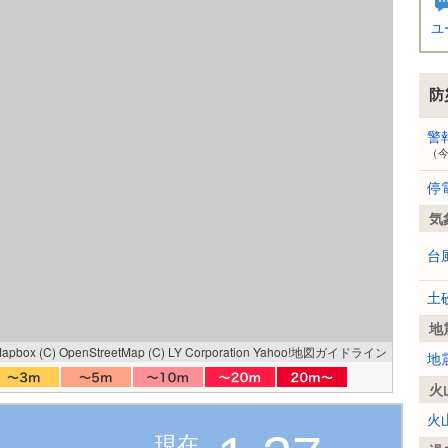
ユ
防
警
（
停
気
台
土
地
Mapbox
(C) OpenStreetMap
(C) LY Corporation
Yahoo!地図ガイドライン
地
火
火
現在