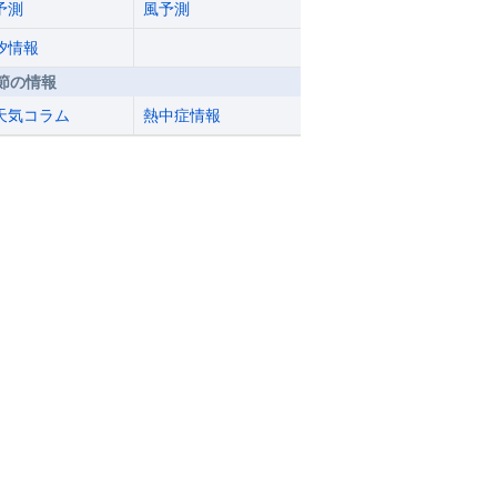
予測
風予測
汐情報
節の情報
天気コラム
熱中症情報