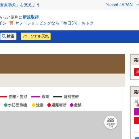
害救助犬」を支えよう
Yahoo! JAPAN
でもっと便利に
新規取得
イン
ヤフーショッピングなら「毎日5％」おトク
パーソナル天気
発
発