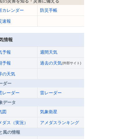
去の災害を知る・災害に備える
害カレンダー
防災手帳
災速報
気情報
気予報
週間天気
期予報
過去の天気
(外部サイト)
界の天気
ーダー
雲レーダー
雷レーダー
象データ
気図
気象衛星
メダス（実況）
アメダスランキング
と風の情報