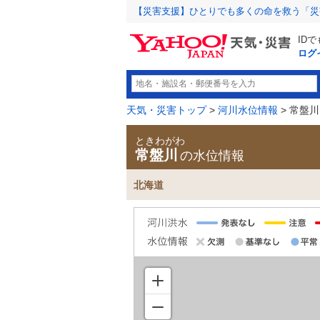
【災害支援】ひとりでも多くの命を救う「災
ID
ログ
天気・災害トップ
>
河川水位情報
> 常盤川
ときわがわ
常盤川
の水位情報
北海道