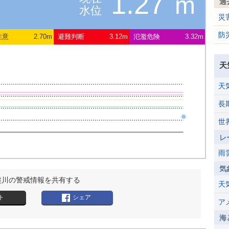
1.27
m
過
水位
災
防
注意
2.70m
避難判断
3.12m
氾濫危険
3.32m
天
天
長
世
レ
雨
気
盤川の警戒情報を共有する
天
ト
シェア
ア
海