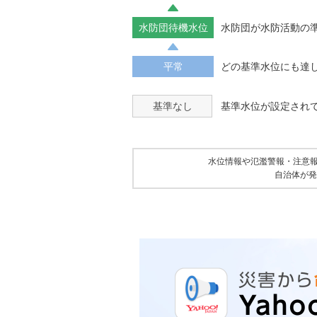
水防団待機水位
水防団が水防活動の
平常
どの基準水位にも達
基準なし
基準水位が設定され
水位情報や氾濫警報・注意
自治体が発