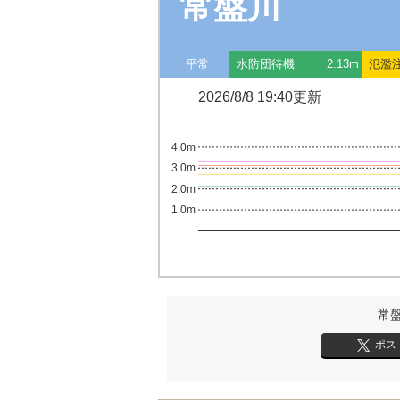
常盤川
平常
水防団待機
2.13m
氾濫
2026/8/8 19:40更新
4.0m
3.0m
2.0m
1.0m
常
ポス