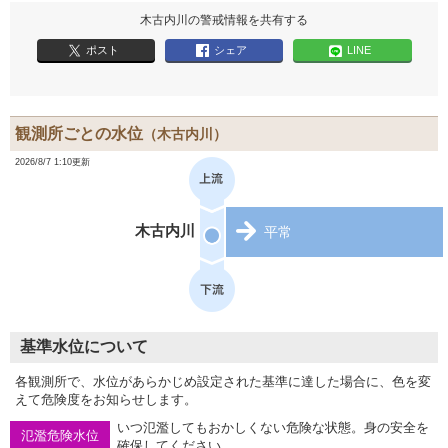
木古内川の警戒情報を共有する
ポスト
シェア
LINE
観測所ごとの水位
（木古内川）
2026/8/7 1:10更新
木古内川
平常
基準水位について
各観測所で、水位があらかじめ設定された基準に達した場合に、色を変
えて危険度をお知らせします。
いつ氾濫してもおかしくない危険な状態。身の安全を
氾濫危険水位
確保してください。