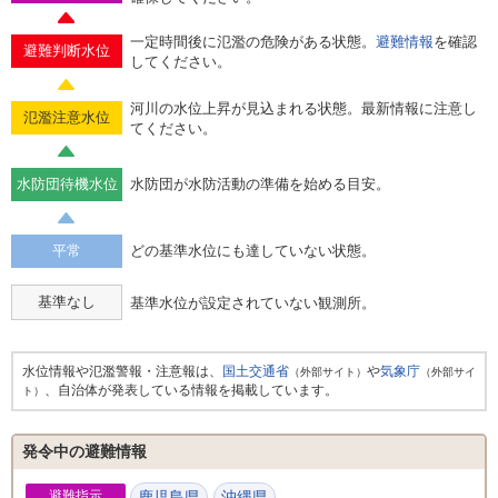
一定時間後に氾濫の危険がある状態。
避難情報
を確認
避難判断水位
してください。
河川の水位上昇が見込まれる状態。最新情報に注意し
氾濫注意水位
てください。
水防団待機水位
水防団が水防活動の準備を始める目安。
平常
どの基準水位にも達していない状態。
基準なし
基準水位が設定されていない観測所。
水位情報や氾濫警報・注意報は、
国土交通省
や
気象庁
（外部サイト）
（外部サイ
、自治体が発表している情報を掲載しています。
ト）
発令中の避難情報
避難指示
鹿児島県
沖縄県