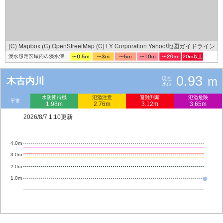
(C) Mapbox
(C) OpenStreetMap
(C) LY Corporation
Yahoo!地図ガイドライン
0.93
m
木古内川
現在
水位
水防団待機
氾濫注意
避難判断
氾濫危険
平常
1.98m
2.76m
3.12m
3.65m
2026/8/7 1:10更新
4.0m
3.0m
2.0m
1.0m