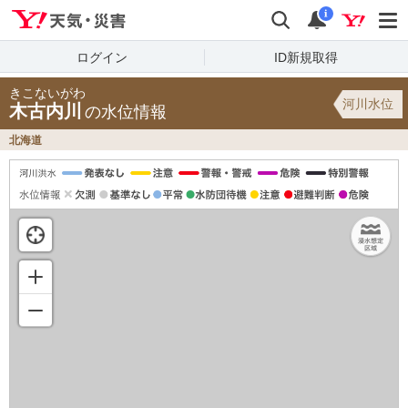
Yahoo!天気・災害
検索
通知
i
ログイン
ID新規取得
きこないがわ
河川水位
木古内川
の水位情報
北海道