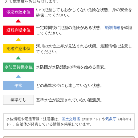
えて危険度をお知らせします。
いつ氾濫してもおかしくない危険な状態。身の安全を
氾濫危険水位
確保してください。
一定時間後に氾濫の危険がある状態。
避難情報
を確認
避難判断水位
してください。
河川の水位上昇が見込まれる状態。最新情報に注意し
氾濫注意水位
てください。
水防団待機水位
水防団が水防活動の準備を始める目安。
平常
どの基準水位にも達していない状態。
基準なし
基準水位が設定されていない観測所。
水位情報や氾濫警報・注意報は、
国土交通省
や
気象庁
（外部サイト）
（外部サイ
、自治体が発表している情報を掲載しています。
ト）