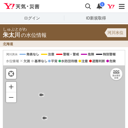
Yahoo!天気・災害
検索
通知
i
ログイン
ID新規取得
しゅぶとがわ
河川水位
朱太川
の水位情報
北海道