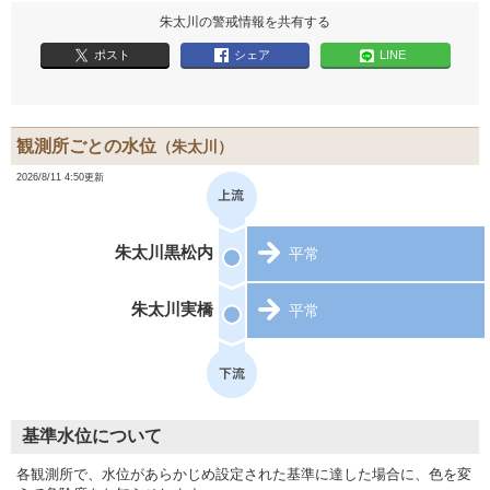
朱太川の警戒情報を共有する
ポスト
シェア
LINE
観測所ごとの水位
（朱太川）
2026/8/11 4:50更新
朱太川黒松内
平常
朱太川実橋
平常
基準水位について
各観測所で、水位があらかじめ設定された基準に達した場合に、色を変