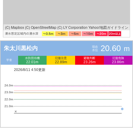
(C) Mapbox
(C) OpenStreetMap
(C) LY Corporation
Yahoo!地図ガイドライン
20.60
m
朱太川黒松内
現在
水位
水防団待機
氾濫注意
避難判断
氾濫危険
平常
22.01m
22.89m
23.26m
23.86m
2026/8/11 4:50更新
24.0m
23.0m
22.0m
21.0m
×