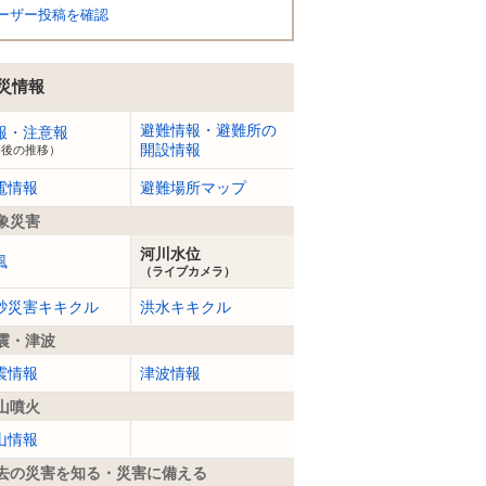
ーザー投稿を確認
災情報
避難情報・避難所の
報・注意報
開設情報
今後の推移）
電情報
避難場所マップ
象災害
河川水位
風
（ライブカメラ）
砂災害キキクル
洪水キキクル
震・津波
震情報
津波情報
山噴火
山情報
去の災害を知る・災害に備える