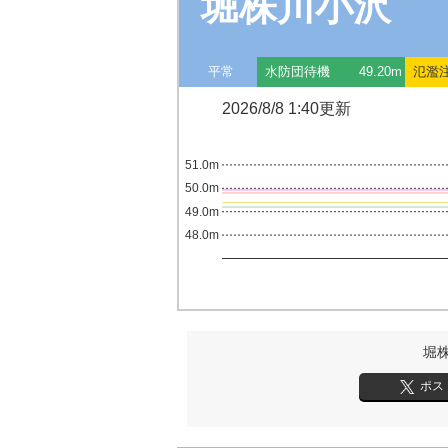
堀株川小沢
平常
水防団待機
49.20m
氾濫
2026/8/8 1:40更新
51.0m
50.0m
49.0m
48.0m
堀
ポス