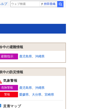
ヘルプ
持田香織
検索
令中の避難情報
避難指示
鹿児島県
、
沖縄県
表中の防災情報
気象警報
危険警報
鹿児島県
、
沖縄県
警報
愛媛県
、
大分県
、
宮崎県
災害マップ