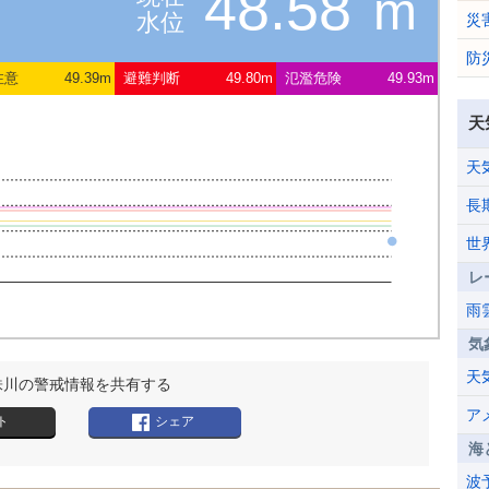
48.58
m
水位
災
防
注意
49.39m
避難判断
49.80m
氾濫危険
49.93m
天
天
長
世
レ
雨
気
天
株川の警戒情報を共有する
ア
ト
シェア
海
波