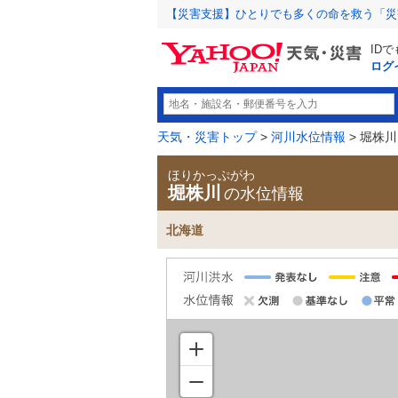
【災害支援】ひとりでも多くの命を救う「災
ID
ログ
天気・災害トップ
>
河川水位情報
> 堀株川
ほりかっぷがわ
堀株川
の水位情報
北海道