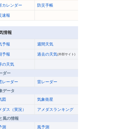
害カレンダー
防災手帳
災速報
気情報
気予報
週間天気
期予報
過去の天気
(外部サイト)
界の天気
ーダー
雲レーダー
雷レーダー
象データ
気図
気象衛星
メダス（実況）
アメダスランキング
と風の情報
予測
風予測