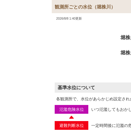
観測所ごとの水位
（堀株川）
2026/8/8 1:40更新
堀株
堀株
基準水位について
各観測所で、水位があらかじめ設定され
氾濫危険水位
いつ氾濫してもおか
避難判断水位
一定時間後に氾濫の