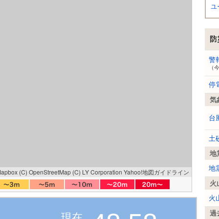
ユ
防
警
（
停
気
台
土
地
地
Mapbox
(C) OpenStreetMap
(C) LY Corporation
Yahoo!地図ガイドライン
火
火
過
現在