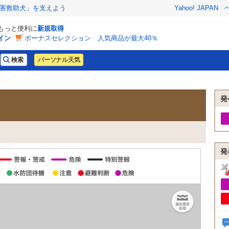
害救助犬」を支えよう
Yahoo! JAPAN
でもっと便利に
新規取得
イン
ボーナスセレクション 人気商品が最大40％
パーソナル天気
発
発