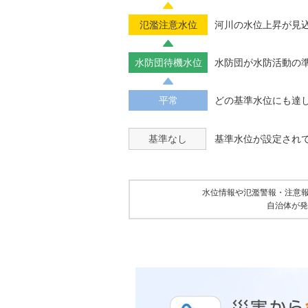
氾濫注意水位
河川の水位上昇が見
水防団待機水位
水防団が水防活動の
平常
どの基準水位にも達
基準なし
基準水位が設定され
水位情報や氾濫警報・注意
自治体が発