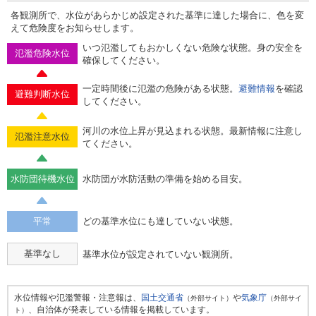
各観測所で、水位があらかじめ設定された基準に達した場合に、色を変
えて危険度をお知らせします。
いつ氾濫してもおかしくない危険な状態。身の安全を
氾濫危険水位
確保してください。
一定時間後に氾濫の危険がある状態。
避難情報
を確認
避難判断水位
してください。
河川の水位上昇が見込まれる状態。最新情報に注意し
氾濫注意水位
てください。
水防団待機水位
水防団が水防活動の準備を始める目安。
平常
どの基準水位にも達していない状態。
基準なし
基準水位が設定されていない観測所。
水位情報や氾濫警報・注意報は、
国土交通省
や
気象庁
（外部サイト）
（外部サイ
、自治体が発表している情報を掲載しています。
ト）