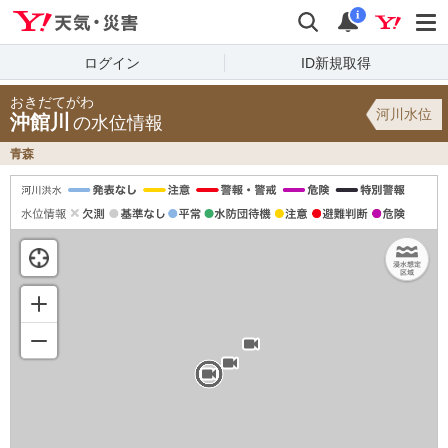
Yahoo!天気・災害
検索
通知
i
ログイン
ID新規取得
おきだてがわ
河川水位
沖館川
の水位情報
青森