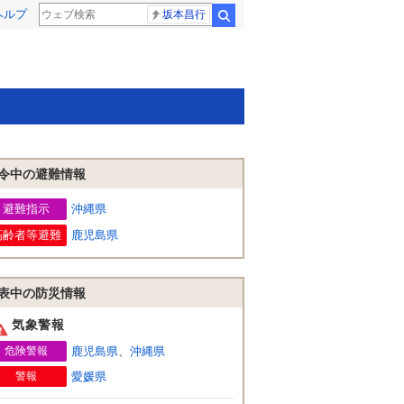
ヘルプ
坂本昌行
検索
令中の避難情報
避難指示
沖縄県
高齢者等避難
鹿児島県
表中の防災情報
気象警報
危険警報
鹿児島県
、
沖縄県
警報
愛媛県