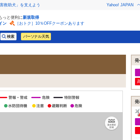
害救助犬」を支えよう
Yahoo! JAPAN
でもっと便利に
新規取得
イン
［おトク］10％OFFクーポンあります
パーソナル天気
発
発