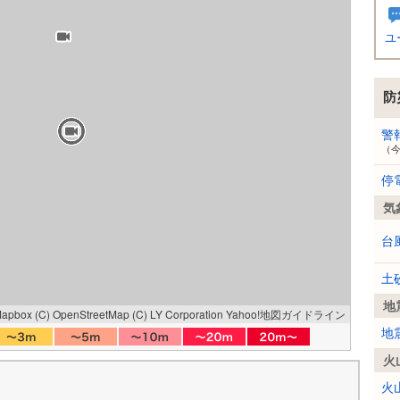
ユ
防
警
（
停
気
台
土
地
Mapbox
(C) OpenStreetMap
(C) LY Corporation
Yahoo!地図ガイドライン
地
火
火