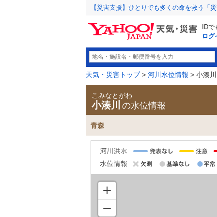
【災害支援】ひとりでも多くの命を救う「災
ID
ログ
天気・災害トップ
>
河川水位情報
> 小湊川
こみなとがわ
小湊川
の水位情報
青森