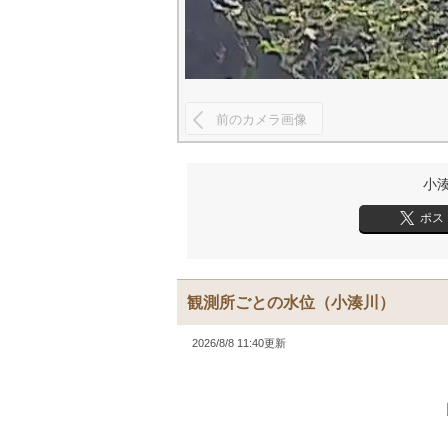
前のカメラ画像
小
ポス
観測所ごとの水位
（小湊川）
2026/8/8 11:40更新