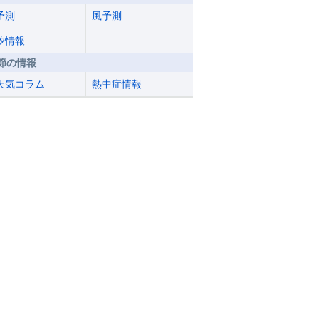
予測
風予測
汐情報
節の情報
天気コラム
熱中症情報