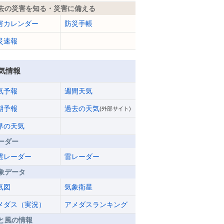
去の災害を知る・災害に備える
害カレンダー
防災手帳
災速報
気情報
気予報
週間天気
期予報
過去の天気
(外部サイト)
界の天気
ーダー
雲レーダー
雷レーダー
象データ
気図
気象衛星
メダス（実況）
アメダスランキング
と風の情報