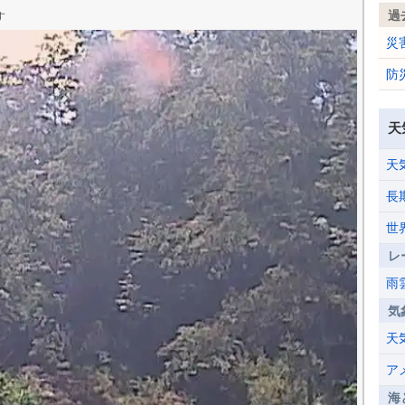
過
す
災
防
天
天
長
世
レ
雨
気
天
ア
海