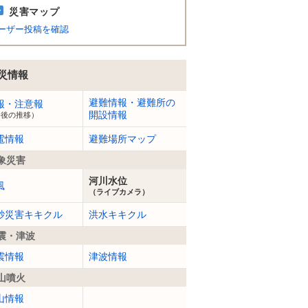
災害マップ
ーザー投稿を確認
災情報
避難情報・避難所の
報・注意報
開設情報
今後の推移）
電情報
避難場所マップ
象災害
河川水位
風
（ライブカメラ）
砂災害キキクル
洪水キキクル
震・津波
震情報
津波情報
山噴火
山情報