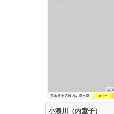
(C) 
小湊川（内童子）