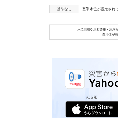
基準なし
基準水位が設定され
水位情報や氾濫警報・注意
自治体が発