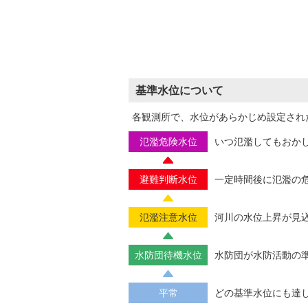
基準水位について
各観測所で、水位があらかじめ設定され
氾濫危険水位
いつ氾濫してもおか
避難判断水位
一定時間後に氾濫の
氾濫注意水位
河川の水位上昇が見
水防団待機水位
水防団が水防活動の
平常
どの基準水位にも達