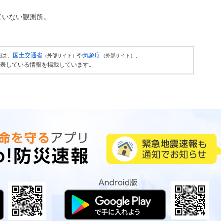
ていない観測所。
報は、
国土交通省
や
気象庁
、
（外部サイト）
（外部サイト）
表している情報を掲載しています。