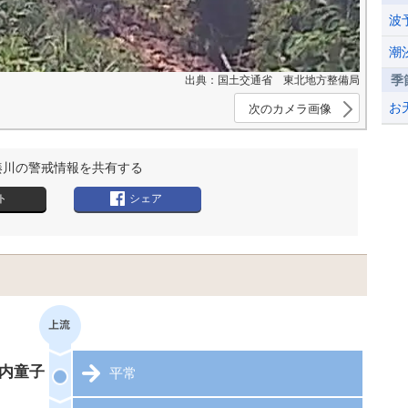
波
潮
季
出典：国土交通省 東北地方整備局
お
次のカメラ画像
湊川の警戒情報を共有する
ト
シェア
内童子
平常