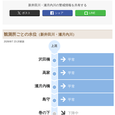
新井田川・瀬月内川の警戒情報を共有する
ポスト
シェア
LINE
観測所ごとの水位
（新井田川・瀬月内川）
2026/8/7 23:20更新
沢田橋
平常
高家
平常
瀬月内橋
平常
島守
平常
巻の下
下降中