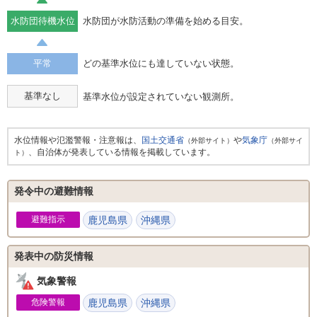
水防団待機水位
水防団が水防活動の準備を始める目安。
平常
どの基準水位にも達していない状態。
基準なし
基準水位が設定されていない観測所。
水位情報や氾濫警報・注意報は、
国土交通省
や
気象庁
（外部サイト）
（外部サイ
、自治体が発表している情報を掲載しています。
ト）
発令中の避難情報
避難指示
鹿児島県
沖縄県
発表中の防災情報
気象警報
危険警報
鹿児島県
沖縄県