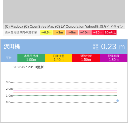
(C) Mapbox
(C) OpenStreetMap
(C) LY Corporation
Yahoo!地図ガイドライン
0.23
m
沢田橋
現在
水位
水防団待機
氾濫注意
避難判断
氾濫危険
平常
1.00m
1.40m
1.50m
1.80m
2026/8/7 23:10更新
3.0m
2.0m
1.0m
0.0m