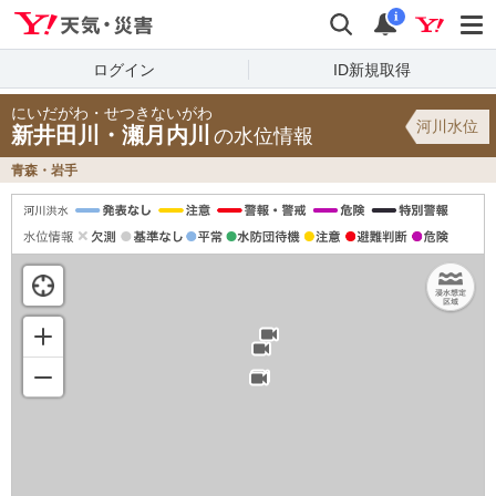
Yahoo!天気・災害
検索
通知
i
ログイン
ID新規取得
にいだがわ・せつきないがわ
河川水位
新井田川・瀬月内川
の水位情報
青森・岩手