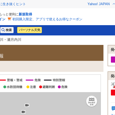
クに生き抜くヒント
Yahoo! JAPAN
でもっと便利に
新規取得
イン
初回購入限定、アプリで使えるお得なクーポン
パーソナル天気
田川・瀬月内川
発
報
発