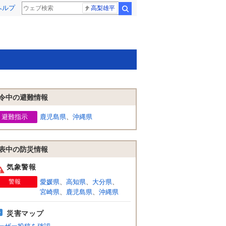
ヘルプ
高梨雄平
検索
令中の避難情報
避難指示
鹿児島県
、
沖縄県
表中の防災情報
気象警報
警報
愛媛県
、
高知県
、
大分県
、
宮崎県
、
鹿児島県
、
沖縄県
災害マップ