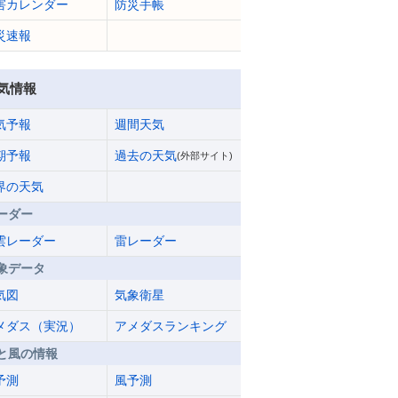
害カレンダー
防災手帳
災速報
気情報
気予報
週間天気
期予報
過去の天気
(外部サイト)
界の天気
ーダー
雲レーダー
雷レーダー
象データ
気図
気象衛星
メダス（実況）
アメダスランキング
と風の情報
予測
風予測