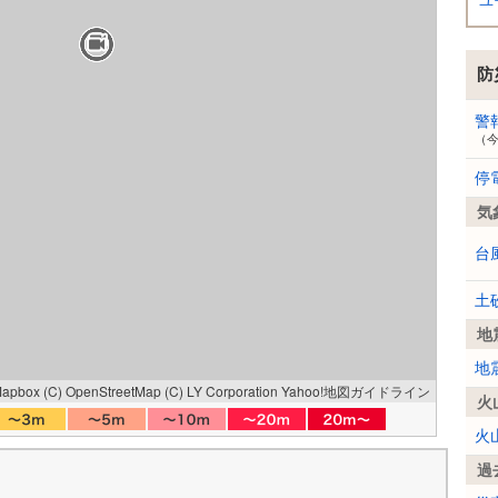
ユ
防
警
（
停
気
台
土
地
地
Mapbox
(C) OpenStreetMap
(C) LY Corporation
Yahoo!地図ガイドライン
火
火
過