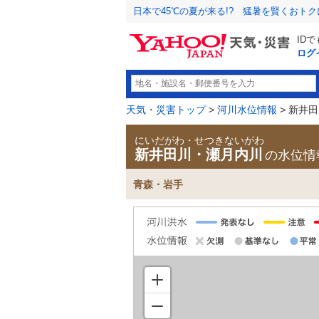
日本で45℃の夏が来る!? 猛暑を賢くおト
ID
ログ
天気・災害トップ
>
河川水位情報
> 新井
にいだがわ・せつきないがわ
新井田川・瀬月内川
の水位情
青森・岩手