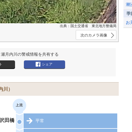
潮
季
お
出典：国土交通省 東北地方整備局
次のカメラ画像
・瀬月内川の警戒情報を共有する
ト
シェア
内川）
沢田橋
平常