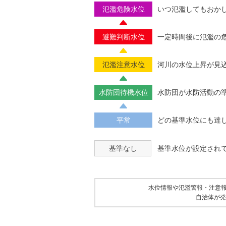
氾濫危険水位
いつ氾濫してもおか
避難判断水位
一定時間後に氾濫の
氾濫注意水位
河川の水位上昇が見
水防団待機水位
水防団が水防活動の
平常
どの基準水位にも達
基準なし
基準水位が設定され
水位情報や氾濫警報・注意
自治体が発