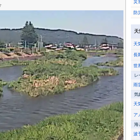
災
す
防
天
天
長
世
レ
雨
気
天
ア
海
波