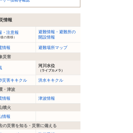
ーザー投稿を確認
災情報
避難情報・避難所の
報・注意報
開設情報
今後の推移）
電情報
避難場所マップ
象災害
河川水位
風
（ライブカメラ）
砂災害キキクル
洪水キキクル
震・津波
震情報
津波情報
山噴火
山情報
去の災害を知る・災害に備える