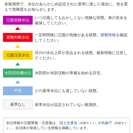
各観測所で、水位があらかじめ設定された基準に達した場合に、色を変
えて危険度をお知らせします。
いつ氾濫してもおかしくない危険な状態。身の安全を
氾濫危険水位
確保してください。
一定時間後に氾濫の危険がある状態。
避難情報
を確認
避難判断水位
してください。
河川の水位上昇が見込まれる状態。最新情報に注意し
氾濫注意水位
てください。
水防団待機水位
水防団が水防活動の準備を始める目安。
平常
どの基準水位にも達していない状態。
基準なし
基準水位が設定されていない観測所。
水位情報や氾濫警報・注意報は、
国土交通省
や
気象庁
（外部サイト）
（外部サイ
、自治体が発表している情報を掲載しています。
ト）