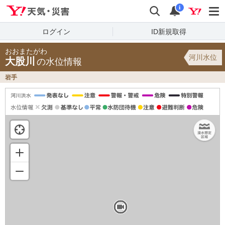
Yahoo!天気・災害
検索
通知
i
ログイン
ID新規取得
おおまたがわ
河川水位
大股川
の水位情報
岩手