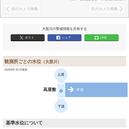
前のカメラ画像
次のカメラ画像
大股川の警戒情報を共有する
ポスト
シェア
LINE
観測所ごとの水位
（大股川）
2026/8/8 20:20更新
高屋敷
平常
基準水位について