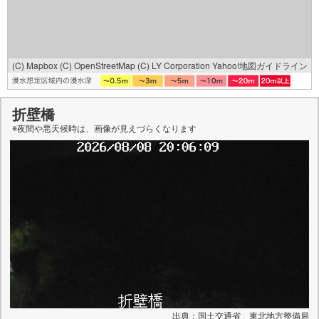
(C) Mapbox
(C) OpenStreetMap
(C) LY Corporation
Yahoo!地図ガイドライン
折壁橋
※夜間や悪天候時は、
画像
が見えづらくなります
出典：国土交通省 東北地方整備局