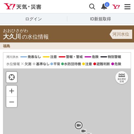
Yahoo!天気・災害
検索
通知
i
ログイン
ID新規取得
おおひさがわ
河川水位
大久川
の水位情報
福島