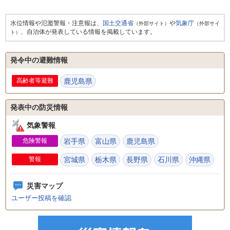
水位情報や氾濫警報・注意報は、
国土交通省
や
気象庁
（外部サイト）
（外部サイ
、自治体が発表している情報を掲載しています。
ト）
発令中の避難情報
高齢者等避難
鹿児島県
発表中の防災情報
気象警報
危険警報
岩手県
富山県
鹿児島県
警報
宮城県
栃木県
長野県
石川県
沖縄県
災害マップ
ユーザー投稿を確認