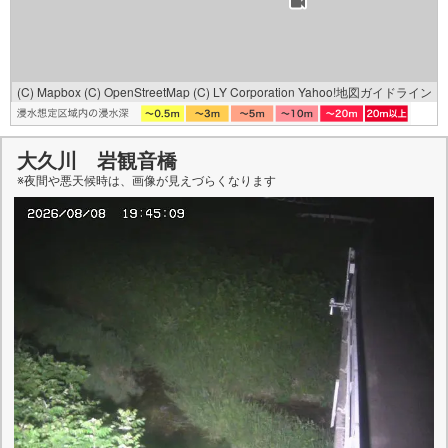
(C) Mapbox
(C) OpenStreetMap
(C) LY Corporation
Yahoo!地図ガイドライン
大久川 岩観音橋
※夜間や悪天候時は、
画像
が見えづらくなります