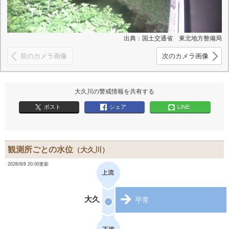
出典：国土交通省 東北地方整備局
前のカメラ画像
次のカメラ画像
大久川の警戒情報を共有する
ポスト
シェア
LINE
観測所ごとの水位
（大久川）
2026/8/8 20:00更新
大久
平常