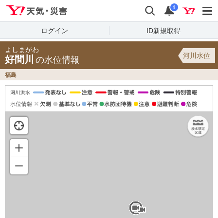
Yahoo!天気・災害
検索
通知
i
ログイン
ID新規取得
よしまがわ
河川水位
好間川
の水位情報
福島