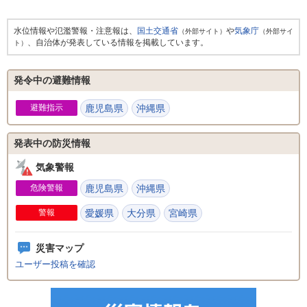
水位情報や氾濫警報・注意報は、
国土交通省
や
気象庁
（外部サイト）
（外部サイ
、自治体が発表している情報を掲載しています。
ト）
発令中の避難情報
避難指示
鹿児島県
沖縄県
発表中の防災情報
気象警報
危険警報
鹿児島県
沖縄県
警報
愛媛県
大分県
宮崎県
災害マップ
ユーザー投稿を確認