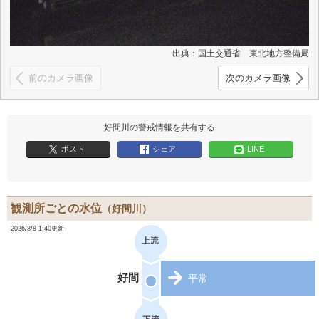
出典：国土交通省 東北地方整備局
前のカメラ画像
次のカメラ画像
好間川の警戒情報を共有する
ポスト
シェア
LINE
観測所ごとの水位
（好間川）
2026/8/8 1:40更新
好間
平常