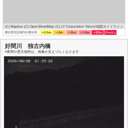
(C) Mapbox
(C) OpenStreetMap
(C) LY Corporation
Yahoo!地図ガイドライン
好間川 独古内橋
※夜間や悪天候時は、
画像
が見えづらくなります