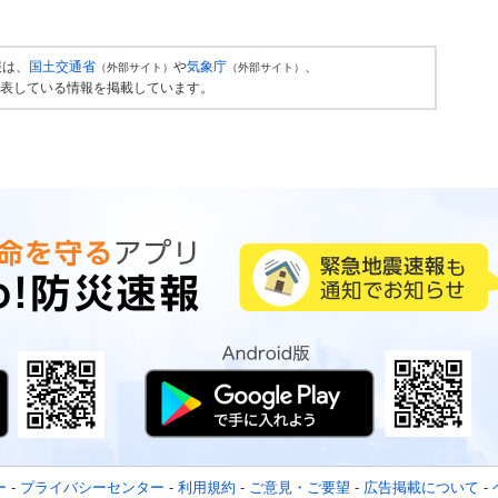
報は、
国土交通省
や
気象庁
、
（外部サイト）
（外部サイト）
表している情報を掲載しています。
ー
-
プライバシーセンター
-
利用規約
-
ご意見・ご要望
-
広告掲載について
-