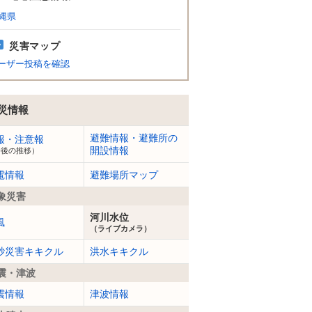
縄県
災害マップ
ーザー投稿を確認
災情報
避難情報・避難所の
報・注意報
開設情報
今後の推移）
電情報
避難場所マップ
象災害
河川水位
風
（ライブカメラ）
砂災害キキクル
洪水キキクル
震・津波
震情報
津波情報