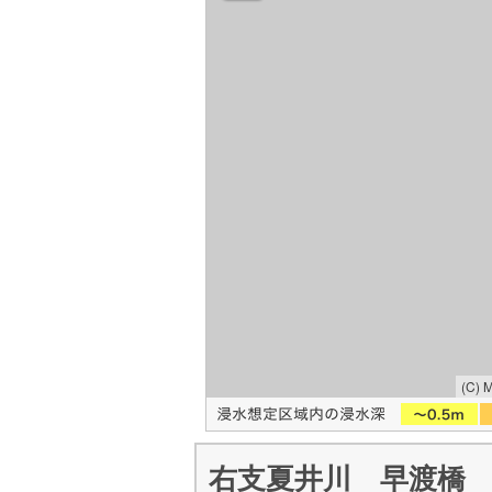
(C) 
右支夏井川 早渡