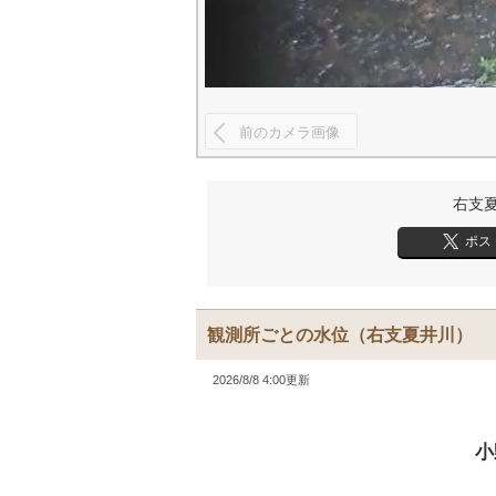
前のカメラ画像
右支
ポス
観測所ごとの水位
（右支夏井川）
2026/8/8 4:00更新
小