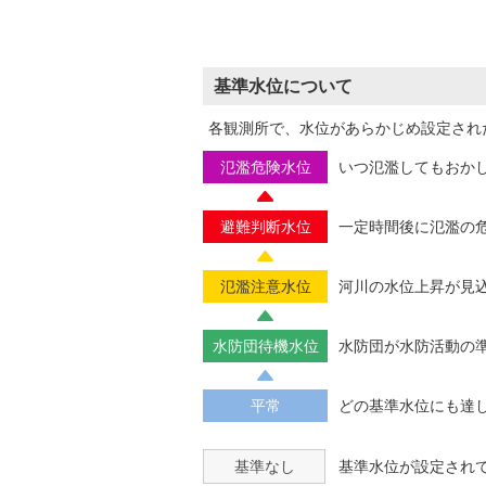
基準水位について
各観測所で、水位があらかじめ設定され
氾濫危険水位
いつ氾濫してもおか
避難判断水位
一定時間後に氾濫の
氾濫注意水位
河川の水位上昇が見
水防団待機水位
水防団が水防活動の
平常
どの基準水位にも達
基準なし
基準水位が設定され