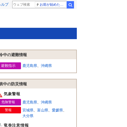
ヘルプ
お前が始めた物語だろ
検索
令中の避難情報
避難指示
鹿児島県
、
沖縄県
表中の防災情報
気象警報
危険警報
鹿児島県
、
沖縄県
警報
宮城県
、
富山県
、
愛媛県
、
大分県
竜巻注意情報