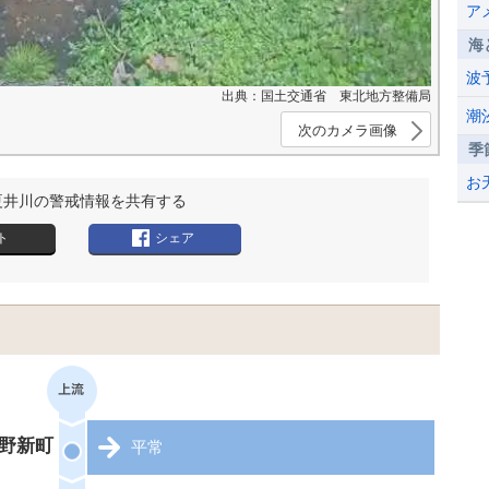
ア
海
波
出典：国土交通省 東北地方整備局
潮
次のカメラ画像
季
お
夏井川の警戒情報を共有する
ト
シェア
野新町
平常