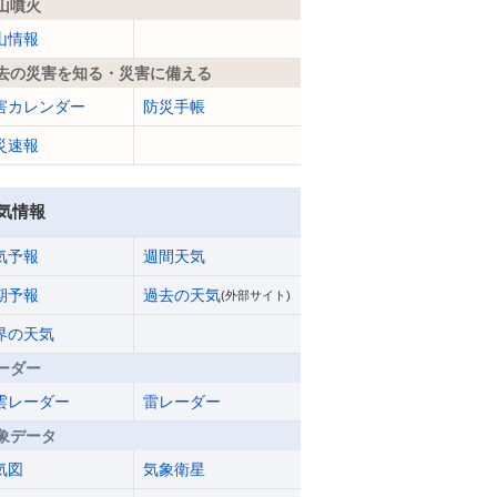
山噴火
山情報
去の災害を知る・災害に備える
害カレンダー
防災手帳
災速報
気情報
気予報
週間天気
期予報
過去の天気
(外部サイト)
界の天気
ーダー
雲レーダー
雷レーダー
象データ
気図
気象衛星