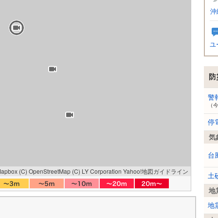
沖
ユ
防
警
（
停
気
台
Mapbox
(C) OpenStreetMap
(C) LY Corporation
Yahoo!地図ガイドライン
土
地
地
橋