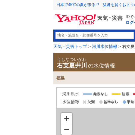
日本で45℃の夏が来る!? 猛暑を賢くおト
ID
ログ
天気・災害トップ
>
河川水位情報
> 右支
うしなついがわ
右支夏井川
の水位情報
福島