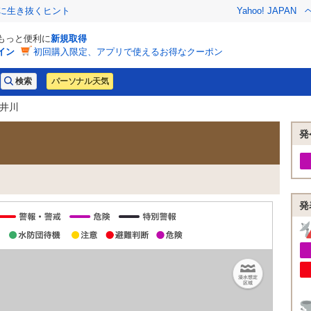
クに生き抜くヒント
Yahoo! JAPAN
でもっと便利に
新規取得
イン
初回購入限定、アプリで使えるお得なクーポン
パーソナル天気
夏井川
発
発