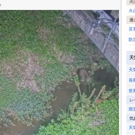
火
す
火
過
災
防
天
天
長
世
レ
雨
気
天