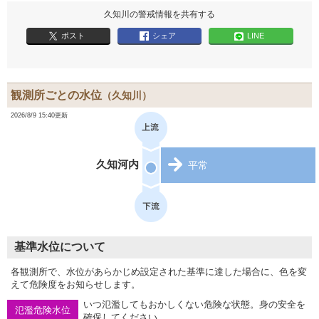
久知川の警戒情報を共有する
ポスト
シェア
LINE
観測所ごとの水位
（久知川）
2026/8/9 15:40更新
久知河内
平常
基準水位について
各観測所で、水位があらかじめ設定された基準に達した場合に、色を変
えて危険度をお知らせします。
いつ氾濫してもおかしくない危険な状態。身の安全を
氾濫危険水位
確保してください。