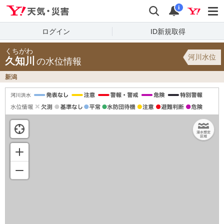
Yahoo!天気・災害
検索
通知
i
ログイン
ID新規取得
くちがわ
河川水位
久知川
の水位情報
新潟