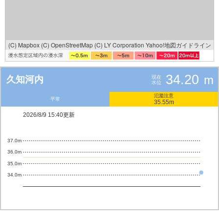
(C) Mapbox
(C) OpenStreetMap
(C) LY Corporation
Yahoo!地図ガイドライン
34.20
m
久知河内
現在
水位
氾濫注意
平常
35.55m
2026/8/9 15:40更新
37.0m
36.0m
35.0m
34.0m