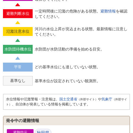
一定時間後に氾濫の危険がある状態。
避難情報
を確認
避難判断水位
してください。
河川の水位上昇が見込まれる状態。最新情報に注意し
氾濫注意水位
てください。
水防団待機水位
水防団が水防活動の準備を始める目安。
平常
どの基準水位にも達していない状態。
基準なし
基準水位が設定されていない観測所。
水位情報や氾濫警報・注意報は、
国土交通省
や
気象庁
（外部サイト）
（外部サイ
、自治体が発表している情報を掲載しています。
ト）
発令中の避難情報
避難指示
秋田県