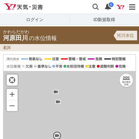
Yahoo!天気・災害
検索
通知
i
ログイン
ID新規取得
かわらだがわ
河川水位
河原田川
の水位情報
石川