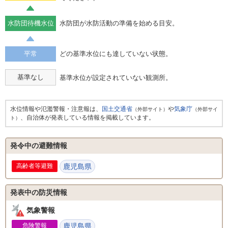
水防団待機水位
水防団が水防活動の準備を始める目安。
平常
どの基準水位にも達していない状態。
基準なし
基準水位が設定されていない観測所。
水位情報や氾濫警報・注意報は、
国土交通省
や
気象庁
（外部サイト）
（外部サイ
、自治体が発表している情報を掲載しています。
ト）
発令中の避難情報
高齢者等避難
鹿児島県
発表中の防災情報
気象警報
危険警報
鹿児島県