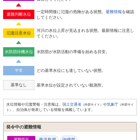
一定時間後に氾濫の危険がある状態。
避難情報
を確認
避難判断水位
してください。
河川の水位上昇が見込まれる状態。最新情報に注意し
氾濫注意水位
てください。
水防団待機水位
水防団が水防活動の準備を始める目安。
平常
どの基準水位にも達していない状態。
基準なし
基準水位が設定されていない観測所。
水位情報や氾濫警報・注意報は、
国土交通省
や
気象庁
（外部サイト）
（外部サイ
、自治体が発表している情報を掲載しています。
ト）
発令中の避難情報
避難指示
鹿児島県
沖縄県