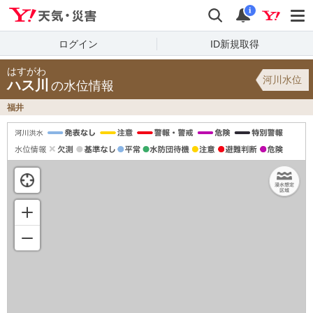
Yahoo!天気・災害
検索
通知
i
ログイン
ID新規取得
はすがわ
河川水位
ハス川
の水位情報
福井