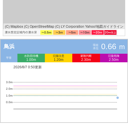
(C) Mapbox
(C) OpenStreetMap
(C) LY Corporation
Yahoo!地図ガイドライン
0.66
m
鳥浜
現在
水位
水防団待機
氾濫注意
避難判断
氾濫危険
平常
1.00m
1.20m
2.30m
2.50m
2026/8/7 0:50更新
3.0m
2.0m
1.0m
0.0m