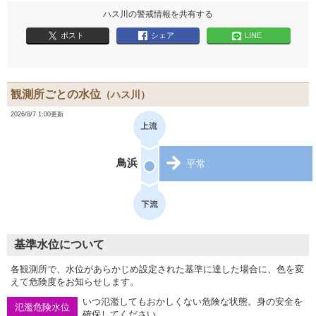
ハス川の警戒情報を共有する
ポスト
シェア
LINE
観測所ごとの水位
（ハス川）
2026/8/7 1:00更新
鳥浜
平常
基準水位について
各観測所で、水位があらかじめ設定された基準に達した場合に、色を変
えて危険度をお知らせします。
いつ氾濫してもおかしくない危険な状態。身の安全を
氾濫危険水位
確保してください。