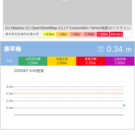
(C) Mapbox
(C) OpenStreetMap
(C) LY Corporation
Yahoo!地図ガイドライン
0.34
m
勝草橋
現在
水位
水防団待機
氾濫注意
避難判断
氾濫危険
平常
1.50m
2.00m
2.25m
2.60m
2026/8/7 4:00更新
3.0m
2.0m
1.0m
0.0m