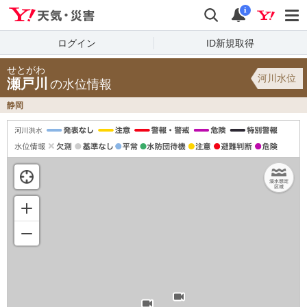
Yahoo!天気・災害
検索
通知
i
ログイン
ID新規取得
せとがわ
河川水位
瀬戸川
の水位情報
静岡