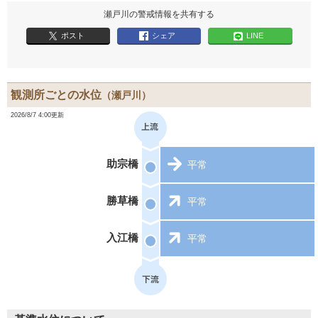
瀬戸川の警戒情報を共有する
ポスト
シェア
LINE
観測所ごとの水位
（瀬戸川）
2026/8/7 4:00更新
助宗橋
平常
勝草橋
平常
入江橋
平常