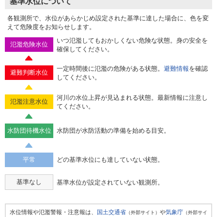
基準水位について
各観測所で、水位があらかじめ設定された基準に達した場合に、色を変
えて危険度をお知らせします。
いつ氾濫してもおかしくない危険な状態。身の安全を
氾濫危険水位
確保してください。
一定時間後に氾濫の危険がある状態。
避難情報
を確認
避難判断水位
してください。
河川の水位上昇が見込まれる状態。最新情報に注意し
氾濫注意水位
てください。
水防団待機水位
水防団が水防活動の準備を始める目安。
平常
どの基準水位にも達していない状態。
基準なし
基準水位が設定されていない観測所。
水位情報や氾濫警報・注意報は、
国土交通省
や
気象庁
（外部サイト）
（外部サイ