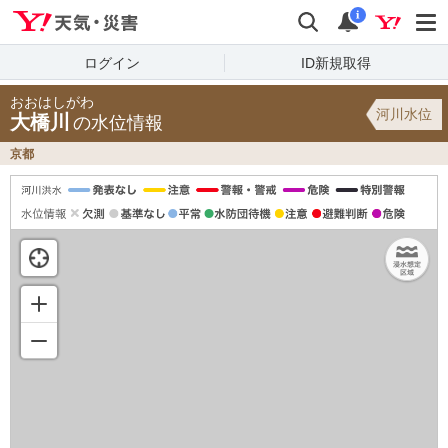
Yahoo!天気・災害
検索
通知
i
ログイン
ID新規取得
おおはしがわ
河川水位
大橋川
の水位情報
京都