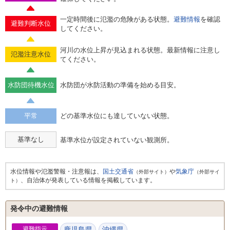
一定時間後に氾濫の危険がある状態。
避難情報
を確認
避難判断水位
してください。
河川の水位上昇が見込まれる状態。最新情報に注意し
氾濫注意水位
てください。
水防団待機水位
水防団が水防活動の準備を始める目安。
平常
どの基準水位にも達していない状態。
基準なし
基準水位が設定されていない観測所。
水位情報や氾濫警報・注意報は、
国土交通省
や
気象庁
（外部サイト）
（外部サイ
、自治体が発表している情報を掲載しています。
ト）
発令中の避難情報
避難指示
鹿児島県
沖縄県