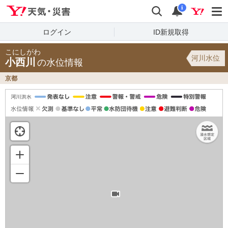
Yahoo!天気・災害
検索
通知
i
ログイン
ID新規取得
こにしがわ
河川水位
小西川
の水位情報
京都