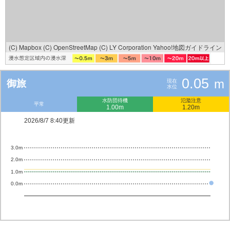
(C) Mapbox
(C) OpenStreetMap
(C) LY Corporation
Yahoo!地図ガイドライン
0.05
m
御旅
現在
水位
水防団待機
氾濫注意
平常
1.00m
1.20m
2026/8/7 8:40更新
3.0m
2.0m
1.0m
0.0m