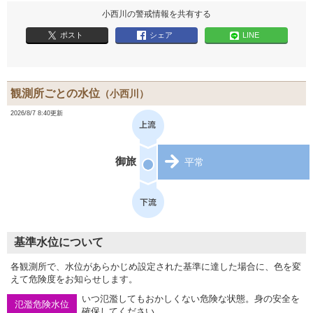
小西川の警戒情報を共有する
ポスト
シェア
LINE
観測所ごとの水位
（小西川）
2026/8/7 8:40更新
御旅
平常
基準水位について
各観測所で、水位があらかじめ設定された基準に達した場合に、色を変
えて危険度をお知らせします。
いつ氾濫してもおかしくない危険な状態。身の安全を
氾濫危険水位
確保してください。