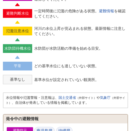
一定時間後に氾濫の危険がある状態。
避難情報
を確認
避難判断水位
してください。
河川の水位上昇が見込まれる状態。最新情報に注意し
氾濫注意水位
てください。
水防団待機水位
水防団が水防活動の準備を始める目安。
平常
どの基準水位にも達していない状態。
基準なし
基準水位が設定されていない観測所。
水位情報や氾濫警報・注意報は、
国土交通省
や
気象庁
（外部サイト）
（外部サイ
、自治体が発表している情報を掲載しています。
ト）
発令中の避難情報
避難指示
鹿児島県
沖縄県