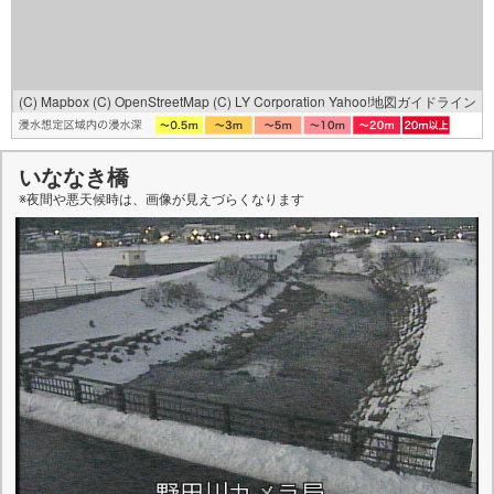
(C) Mapbox
(C) OpenStreetMap
(C) LY Corporation
Yahoo!地図ガイドライン
いななき橋
※夜間や悪天候時は、
画像
が見えづらくなります