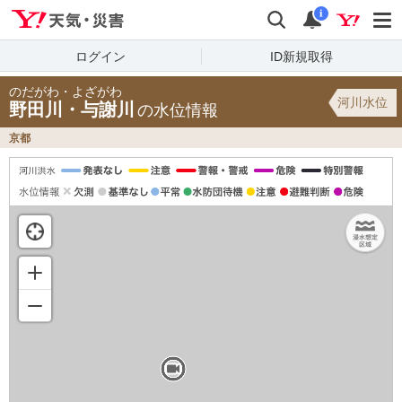
Yahoo!天気・災害
検索
通知
i
ログイン
ID新規取得
のだがわ・よざがわ
河川水位
野田川・与謝川
の水位情報
京都