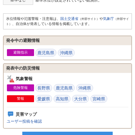
基準水位が設定されていない観測所。
水位情報や氾濫警報・注意報は、
国土交通省
や
気象庁
（外部サイト）
（外部サイ
、自治体が発表している情報を掲載しています。
ト）
発令中の避難情報
避難指示
鹿児島県
沖縄県
発表中の防災情報
気象警報
危険警報
長野県
鹿児島県
沖縄県
警報
愛媛県
高知県
大分県
宮崎県
災害マップ
ユーザー投稿を確認