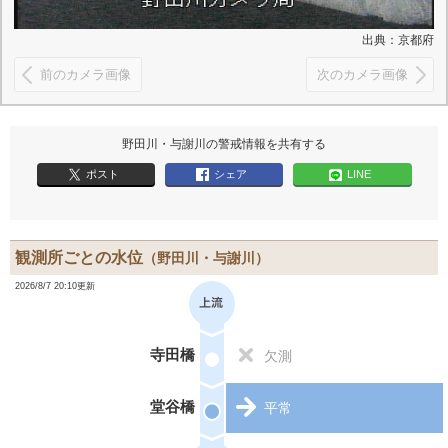
出典：京都府
前のカメラ画像
次のカメラ画像
野田川・与謝川の警戒情報を共有する
ポスト
シェア
LINE
観測所ごとの水位
（野田川・与謝川）
2026/8/7 20:10更新
寺田橋
欠測
堂谷橋
平常