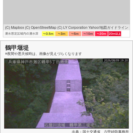
(C) Mapbox
(C) OpenStreetMap
(C) LY Corporation
Yahoo!地図ガイドライン
鶴甲堰堤
※夜間や悪天候時は、
画像
が見えづらくなります
出典：国土交通省 六甲砂防事務所