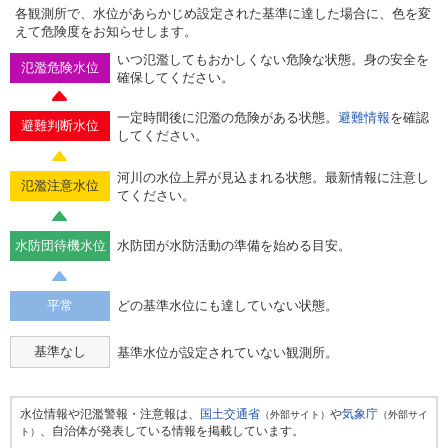
各観測所で、水位があらかじめ設定された基準に達した場合に、色を変
えて危険度をお知らせします。
いつ氾濫してもおかしくない危険な状態。身の安全を
氾濫危険水位
確保してください。
一定時間後に氾濫の危険がある状態。
避難情報
を確認
避難判断水位
してください。
河川の水位上昇が見込まれる状態。最新情報に注意し
氾濫注意水位
てください。
水防団待機水位
水防団が水防活動の準備を始める目安。
平常
どの基準水位にも達していない状態。
基準なし
基準水位が設定されていない観測所。
水位情報や氾濫警報・注意報は、
国土交通省
や
気象庁
（外部サイト）
（外部サイ
、自治体が発表している情報を掲載しています。
ト）