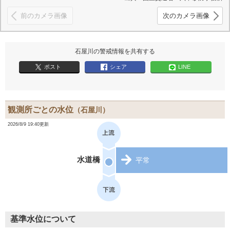
前のカメラ画像
次のカメラ画像
石屋川の警戒情報を共有する
ポスト
シェア
LINE
観測所ごとの水位
（石屋川）
2026/8/9 19:40更新
水道橋
平常
基準水位について