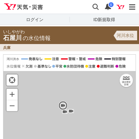
Yahoo!天気・災害
検索
通知
i
ログイン
ID新規取得
いしやがわ
河川水位
石屋川
の水位情報
兵庫