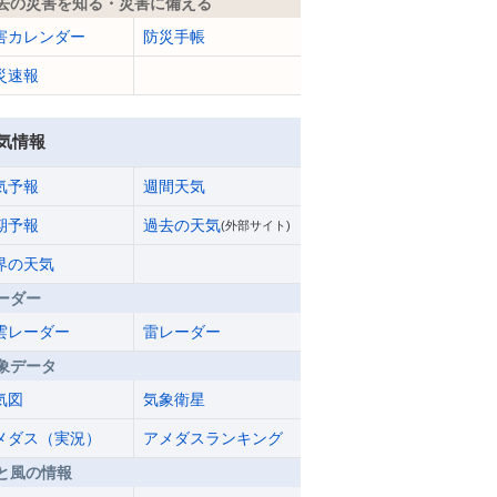
去の災害を知る・災害に備える
害カレンダー
防災手帳
災速報
気情報
気予報
週間天気
期予報
過去の天気
(外部サイト)
界の天気
ーダー
雲レーダー
雷レーダー
象データ
気図
気象衛星
メダス（実況）
アメダスランキング
と風の情報