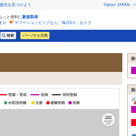
援先を見つけよう
Yahoo! JAPAN
でもっと便利に
新規取得
イン
ヤフーショッピングなら「毎日5％」おトク
パーソナル天気
発
発