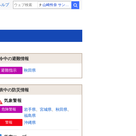
ヘルプ
山崎怜奈 サンジャポ
検索
令中の避難情報
避難指示
秋田県
表中の防災情報
気象警報
危険警報
岩手県
、
宮城県
、
秋田県
、
福島県
警報
沖縄県