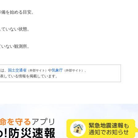
準備を始める目安。
していない状態。
ていない観測所。
報は、
国土交通省
や
気象庁
、
（外部サイト）
（外部サイト）
表している情報を掲載しています。