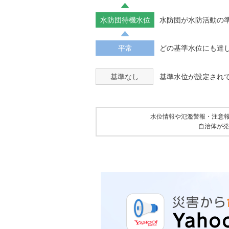
水防団待機水位
水防団が水防活動の
平常
どの基準水位にも達
基準なし
基準水位が設定され
水位情報や氾濫警報・注意
自治体が発