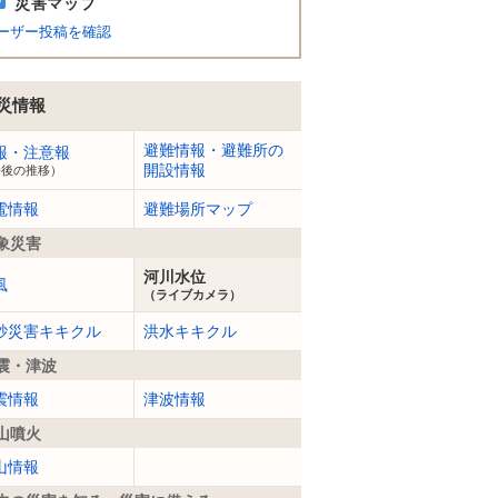
災害マップ
ーザー投稿を確認
災情報
避難情報・避難所の
報・注意報
開設情報
今後の推移）
電情報
避難場所マップ
象災害
河川水位
風
（ライブカメラ）
砂災害キキクル
洪水キキクル
震・津波
震情報
津波情報
山噴火
山情報