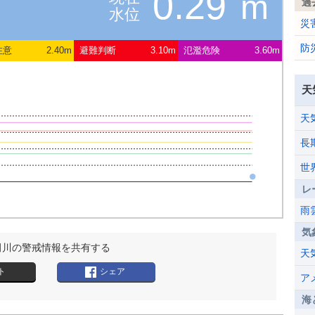
0.29
m
過
水位
災
防
注意
2.40m
避難判断
3.10m
氾濫危険
3.60m
天
天
長
世
レ
雨
気
田川の警戒情報を共有する
天
ト
シェア
ア
海