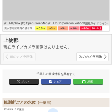
(C) Mapbox
(C) OpenStreetMap
(C) LY Corporation
Yahoo!地図ガイドライン
上物部
現在ライブカメラ画像はありません。
前のカメラ画像
次のカメラ画像
千草川の警戒情報を共有する
ポスト
シェア
LINE
観測所ごとの水位
（千草川）
2026/8/9 10:10更新