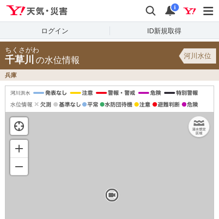
Yahoo!天気・災害
検索
通知
i
ログイン
ID新規取得
ちくさがわ
河川水位
千草川
の水位情報
兵庫