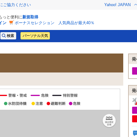
金にご協力ください
Yahoo! JAPAN
でもっと便利に
新規取得
イン
ボーナスセレクション 人気商品が最大40％
パーソナル天気
発
発