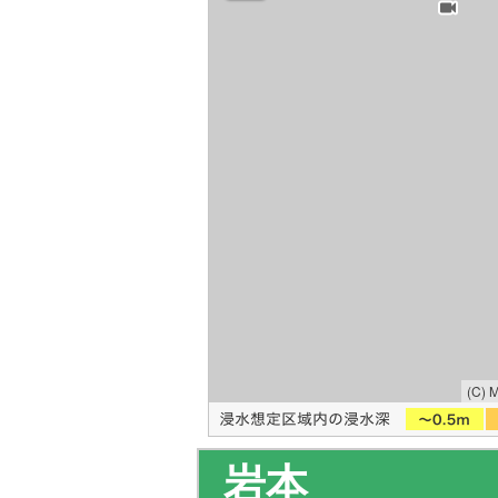
(C) 
岩本