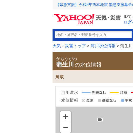
【緊急支援】令和8年熊本地震 緊急支援募
ID
ログ
天気・災害トップ
>
河川水位情報
> 蒲生川
がもうがわ
蒲生川
の水位情報
鳥取