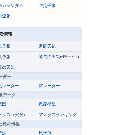
害カレンダー
防災手帳
災速報
気情報
気予報
週間天気
期予報
過去の天気
(外部サイト)
界の天気
ーダー
雲レーダー
雷レーダー
象データ
気図
気象衛星
メダス（実況）
アメダスランキング
と風の情報
予測
風予測