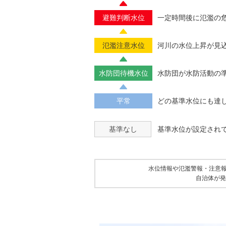
避難判断水位
一定時間後に氾濫の
氾濫注意水位
河川の水位上昇が見
水防団待機水位
水防団が水防活動の
平常
どの基準水位にも達
基準なし
基準水位が設定され
水位情報や氾濫警報・注意
自治体が発