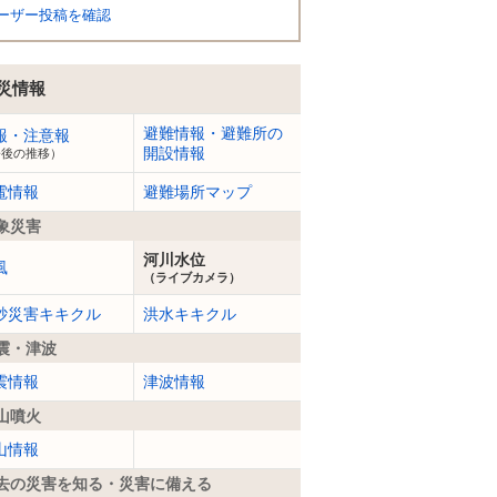
ーザー投稿を確認
災情報
避難情報・避難所の
報・注意報
開設情報
今後の推移）
電情報
避難場所マップ
象災害
河川水位
風
（ライブカメラ）
砂災害キキクル
洪水キキクル
震・津波
震情報
津波情報
山噴火
山情報
去の災害を知る・災害に備える