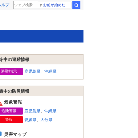
ヘルプ
お前が始めた物語だろ
検索
令中の避難情報
避難指示
鹿児島県
、
沖縄県
表中の防災情報
気象警報
危険警報
鹿児島県
、
沖縄県
警報
愛媛県
、
大分県
災害マップ