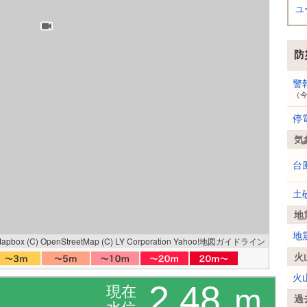
ユ
防
警
（
停
気
台
土
地
地
Mapbox
(C) OpenStreetMap
(C) LY Corporation
Yahoo!地図ガイドライン
火
火
2.48
現在
m
過