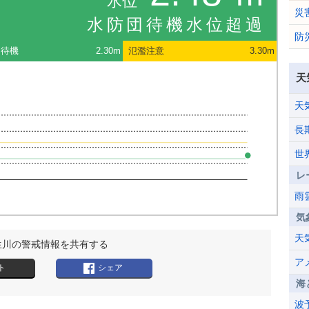
水位
災
水防団待機水位超過
防
団待機
2.30m
氾濫注意
3.30m
天
天
長
世
レ
雨
気
天
生川の警戒情報を共有する
ア
ト
シェア
海
波