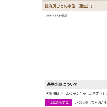
観測所ごとの水位
（蒲生川）
2026/8/8 7:30更新
基準水位について
各観測所で、水位があらかじめ設定され
氾濫危険水位
いつ氾濫してもおか