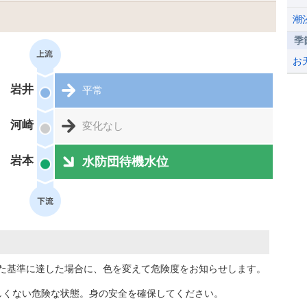
潮
季
お
岩井
平常
河崎
変化なし
岩本
水防団待機水位
た基準に達した場合に、色を変えて危険度をお知らせします。
しくない危険な状態。身の安全を確保してください。