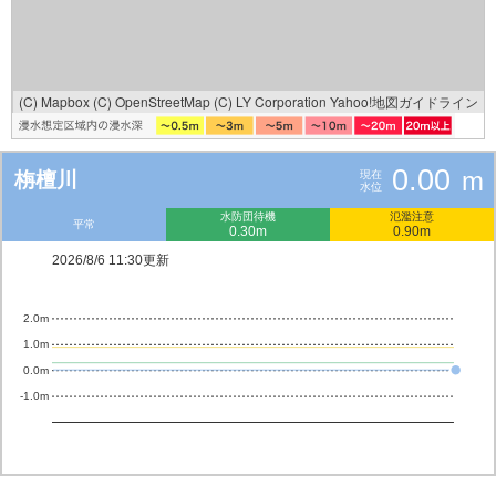
(C) Mapbox
(C) OpenStreetMap
(C) LY Corporation
Yahoo!地図ガイドライン
0.00
m
栴檀川
現在
水位
水防団待機
氾濫注意
平常
0.30m
0.90m
2026/8/6 11:30更新
2.0m
1.0m
0.0m
-1.0m