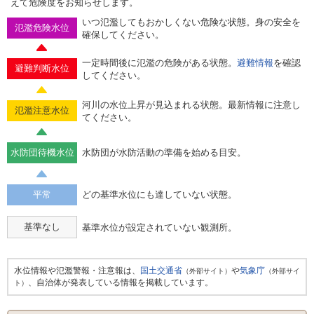
えて危険度をお知らせします。
いつ氾濫してもおかしくない危険な状態。身の安全を
氾濫危険水位
確保してください。
一定時間後に氾濫の危険がある状態。
避難情報
を確認
避難判断水位
してください。
河川の水位上昇が見込まれる状態。最新情報に注意し
氾濫注意水位
てください。
水防団待機水位
水防団が水防活動の準備を始める目安。
平常
どの基準水位にも達していない状態。
基準なし
基準水位が設定されていない観測所。
水位情報や氾濫警報・注意報は、
国土交通省
や
気象庁
（外部サイト）
（外部サイ
、自治体が発表している情報を掲載しています。
ト）