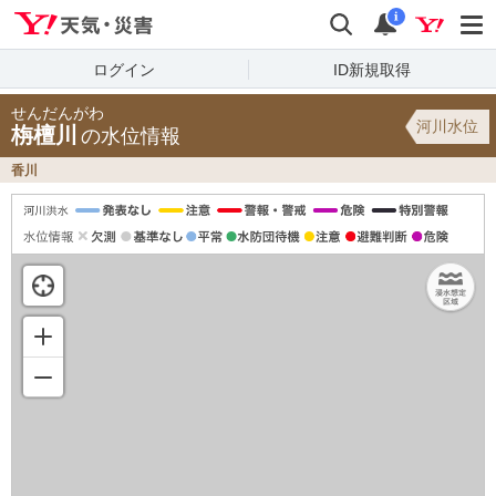
Yahoo!天気・災害
検索
通知
i
ログイン
ID新規取得
せんだんがわ
河川水位
栴檀川
の水位情報
香川