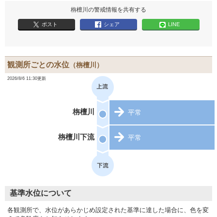
栴檀川の警戒情報を共有する
ポスト
シェア
LINE
観測所ごとの水位
（栴檀川）
2026/8/6 11:30更新
栴檀川
平常
栴檀川下流
平常
基準水位について
各観測所で、水位があらかじめ設定された基準に達した場合に、色を変