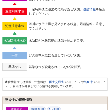
一定時間後に氾濫の危険がある状態。
避難情報
を確認
避難判断水位
してください。
河川の水位上昇が見込まれる状態。最新情報に注意し
氾濫注意水位
てください。
水防団待機水位
水防団が水防活動の準備を始める目安。
平常
どの基準水位にも達していない状態。
基準なし
基準水位が設定されていない観測所。
水位情報や氾濫警報・注意報は、
国土交通省
や
気象庁
（外部サイト）
（外部サイ
、自治体が発表している情報を掲載しています。
ト）
発令中の避難情報
避難指示
鹿児島県
沖縄県