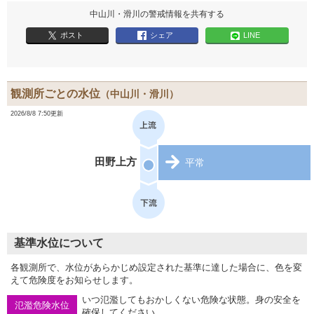
中山川・滑川の警戒情報を共有する
ポスト
シェア
LINE
観測所ごとの水位
（中山川・滑川）
2026/8/8 7:50更新
田野上方
平常
基準水位について
各観測所で、水位があらかじめ設定された基準に達した場合に、色を変
えて危険度をお知らせします。
いつ氾濫してもおかしくない危険な状態。身の安全を
氾濫危険水位
確保してください。