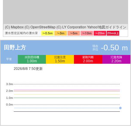
(C) Mapbox
(C) OpenStreetMap
(C) LY Corporation
Yahoo!地図ガイドライン
-0.50
m
田野上方
現在
水位
水防団待機
氾濫注意
避難判断
氾濫危険
平常
1.00m
1.50m
2.00m
2.20m
2026/8/8 7:50更新
3.0m
2.0m
1.0m
0.0m