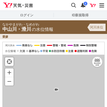
Yahoo!天気・災害
検索
通知
i
ログイン
ID新規取得
なかやまがわ・なめがわ
河川水位
中山川・滑川
の水位情報
愛媛