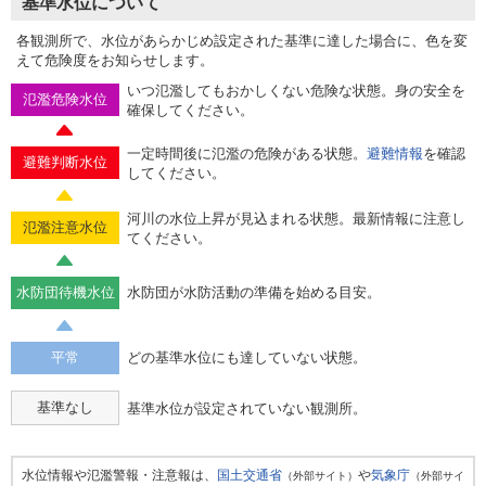
基準水位について
各観測所で、水位があらかじめ設定された基準に達した場合に、色を変
えて危険度をお知らせします。
いつ氾濫してもおかしくない危険な状態。身の安全を
氾濫危険水位
確保してください。
一定時間後に氾濫の危険がある状態。
避難情報
を確認
避難判断水位
してください。
河川の水位上昇が見込まれる状態。最新情報に注意し
氾濫注意水位
てください。
水防団待機水位
水防団が水防活動の準備を始める目安。
平常
どの基準水位にも達していない状態。
基準なし
基準水位が設定されていない観測所。
水位情報や氾濫警報・注意報は、
国土交通省
や
気象庁
（外部サイト）
（外部サイ