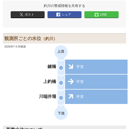
釣川の警戒情報を共有する
ポスト
シェア
LINE
観測所ごとの水位
（釣川）
2026/8/7 6:50更新
鍵橋
平常
上釣橋
平常
川端井堰
平常