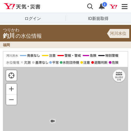
Yahoo!天気・災害
検索
通知
i
ログイン
ID新規取得
つりかわ
河川水位
釣川
の水位情報
福岡