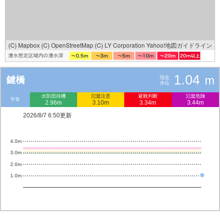
(C) Mapbox
(C) OpenStreetMap
(C) LY Corporation
Yahoo!地図ガイドライン
1.04
m
鍵橋
現在
水位
水防団待機
氾濫注意
避難判断
氾濫危険
平常
2.96m
3.10m
3.34m
3.44m
2026/8/7 6:50更新
4.0m
3.0m
2.0m
1.0m