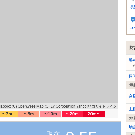
長
ユ
防
警
（
停
気
台
Mapbox
(C) OpenStreetMap
(C) LY Corporation
Yahoo!地図ガイドライン
土
地
地
現在