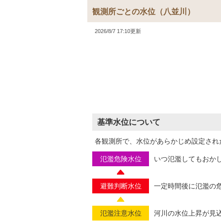
観測所ごとの水位
（八並川）
2026/8/7 17:10更新
基準水位について
各観測所で、水位があらかじめ設定され
氾濫危険水位
いつ氾濫してもおか
避難判断水位
一定時間後に氾濫の
氾濫注意水位
河川の水位上昇が見