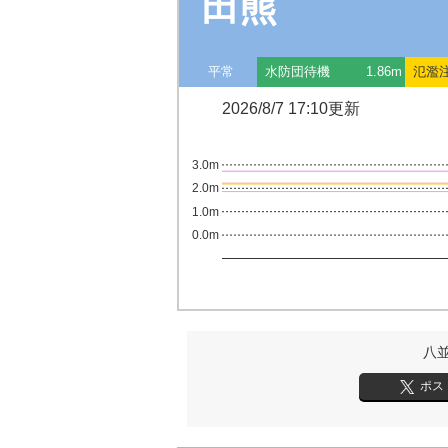
田熊
平常
水防団待機
1.86m
氾濫
2026/8/7 17:10更新
3.0m
2.0m
1.0m
0.0m
八
ポス