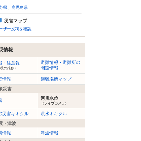
野県
、
鹿児島県
災害マップ
ーザー投稿を確認
災情報
避難情報・避難所の
報・注意報
開設情報
今後の推移）
電情報
避難場所マップ
象災害
河川水位
風
（ライブカメラ）
砂災害キキクル
洪水キキクル
震・津波
震情報
津波情報