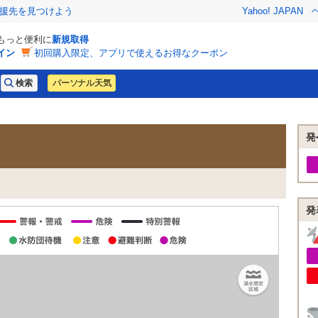
援先を見つけよう
Yahoo! JAPAN
でもっと便利に
新規取得
イン
初回購入限定、アプリで使えるお得なクーポン
パーソナル天気
発
発