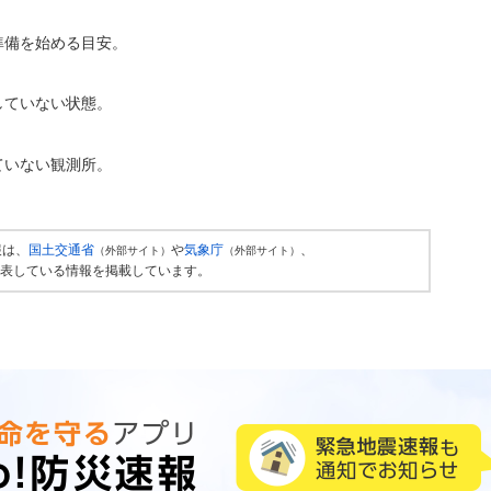
準備を始める目安。
していない状態。
ていない観測所。
報は、
国土交通省
や
気象庁
、
（外部サイト）
（外部サイト）
表している情報を掲載しています。