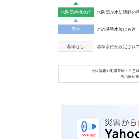
水防団待機水位
水防団が水防活動の
平常
どの基準水位にも達
基準なし
基準水位が設定され
水位情報や氾濫警報・注意
自治体が発