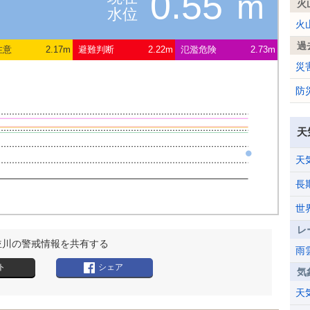
0.55
m
火
水位
火
過
注意
2.17m
避難判断
2.22m
氾濫危険
2.73m
災
防
天
天
長
世
レ
並川の警戒情報を共有する
雨
ト
シェア
気
天