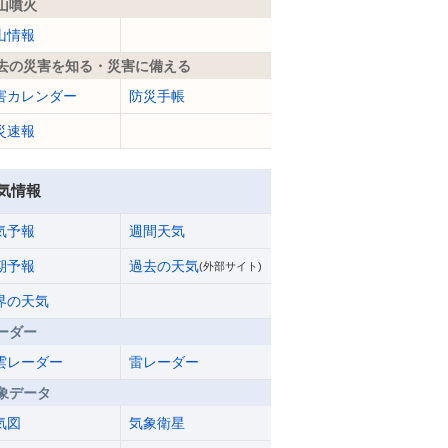
山噴火
山情報
去の災害を知る・災害に備える
害カレンダー
防災手帳
災速報
気情報
気予報
週間天気
期予報
過去の天気
(外部サイト)
界の天気
ーダー
雲レーダー
雷レーダー
象データ
気図
気象衛星