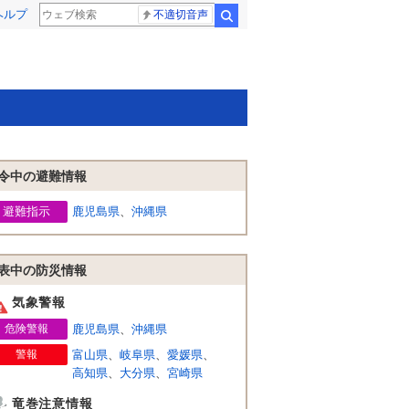
ヘルプ
不適切音声
検索
令中の避難情報
避難指示
鹿児島県
、
沖縄県
表中の防災情報
気象警報
危険警報
鹿児島県
、
沖縄県
警報
富山県
、
岐阜県
、
愛媛県
、
高知県
、
大分県
、
宮崎県
竜巻注意情報