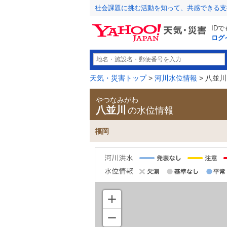
社会課題に挑む活動を知って、共感できる支
ID
ログ
天気・災害トップ
>
河川水位情報
> 八並川
やつなみがわ
八並川
の水位情報
福岡