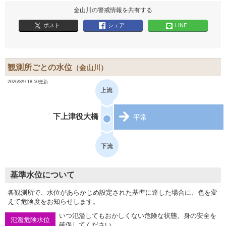
金山川の警戒情報を共有する
ポスト
シェア
LINE
観測所ごとの水位
（金山川）
2026/8/9 18:50更新
下上津役大橋
平常
基準水位について
各観測所で、水位があらかじめ設定された基準に達した場合に、色を変
えて危険度をお知らせします。
いつ氾濫してもおかしくない危険な状態。身の安全を
氾濫危険水位
確保してください。