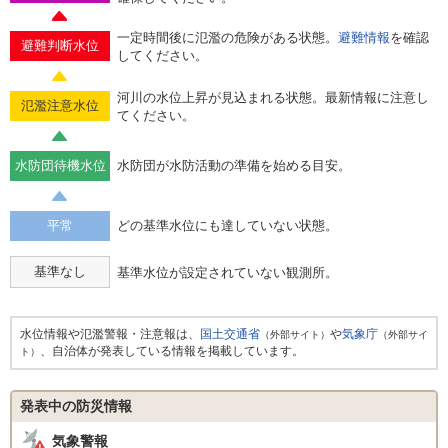
一定時間後に氾濫の危険がある状態。
避難情報
を確認
避難判断水位
してください。
河川の水位上昇が見込まれる状態。最新情報に注意し
氾濫注意水位
てください。
水防団待機水位
水防団が水防活動の準備を始める目安。
平常
どの基準水位にも達していない状態。
基準なし
基準水位が設定されていない観測所。
水位情報や氾濫警報・注意報は、
国土交通省
や
気象庁
（外部サイト）
（外部サイ
、自治体が発表している情報を掲載しています。
ト）
発表中の防災情報
気象警報