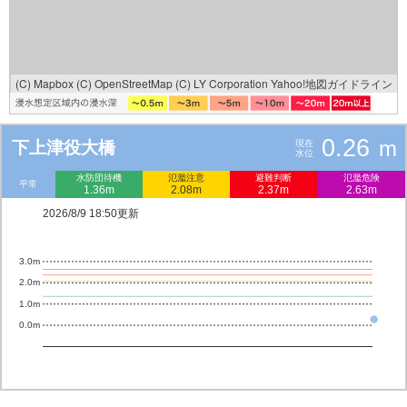
(C) Mapbox
(C) OpenStreetMap
(C) LY Corporation
Yahoo!地図ガイドライン
0.26
m
下上津役大橋
現在
水位
水防団待機
氾濫注意
避難判断
氾濫危険
平常
1.36m
2.08m
2.37m
2.63m
2026/8/9 18:50更新
3.0m
2.0m
1.0m
0.0m