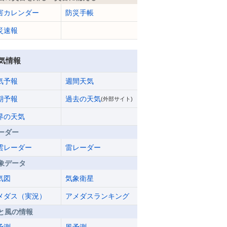
害カレンダー
防災手帳
災速報
気情報
気予報
週間天気
期予報
過去の天気
(外部サイト)
界の天気
ーダー
雲レーダー
雷レーダー
象データ
気図
気象衛星
メダス（実況）
アメダスランキング
と風の情報