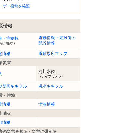
ーザー投稿を確認
災情報
避難情報・避難所の
報・注意報
開設情報
今後の推移）
電情報
避難場所マップ
象災害
河川水位
風
（ライブカメラ）
砂災害キキクル
洪水キキクル
震・津波
震情報
津波情報
山噴火
山情報
去の災害を知る・災害に備える