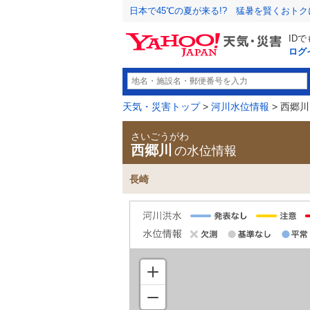
日本で45℃の夏が来る!? 猛暑を賢くおト
ID
ログ
天気・災害トップ
>
河川水位情報
> 西郷川
さいごうがわ
西郷川
の水位情報
長崎