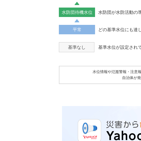
水防団待機水位
水防団が水防活動の
平常
どの基準水位にも達
基準なし
基準水位が設定され
水位情報や氾濫警報・注意
自治体が発