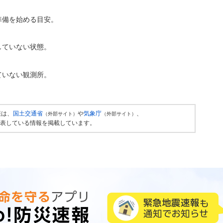
準備を始める目安。
していない状態。
ていない観測所。
報は、
国土交通省
や
気象庁
、
（外部サイト）
（外部サイト）
表している情報を掲載しています。