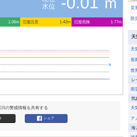
-0.01
m
水位
災
防
1.06m
氾濫注意
1.42m
氾濫危険
1.77m
天
天
長
世
レ
雨
気
郷川の警戒情報を共有する
天
ト
シェア
ア
海