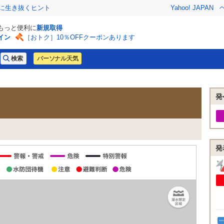
クに生き抜くヒント
Yahoo! JAPAN
でもっと便利に
新規取得
イン
［おトク］10％OFFクーポンあります
パーソナル天気
発
発