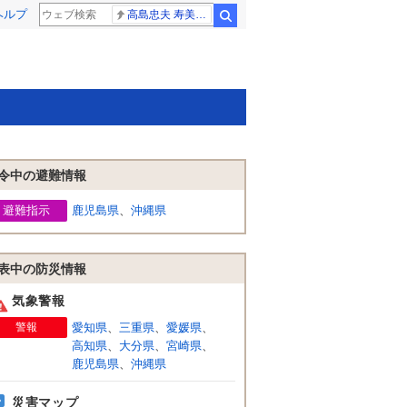
ヘルプ
高島忠夫 寿美花代さん死去
検索
令中の避難情報
避難指示
鹿児島県
、
沖縄県
表中の防災情報
気象警報
警報
愛知県
、
三重県
、
愛媛県
、
高知県
、
大分県
、
宮崎県
、
鹿児島県
、
沖縄県
災害マップ