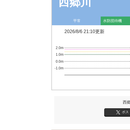
西郷川
平常
水防団待機
2026/8/6 21:10更新
2.0m
1.0m
0.0m
-1.0m
西
ポス