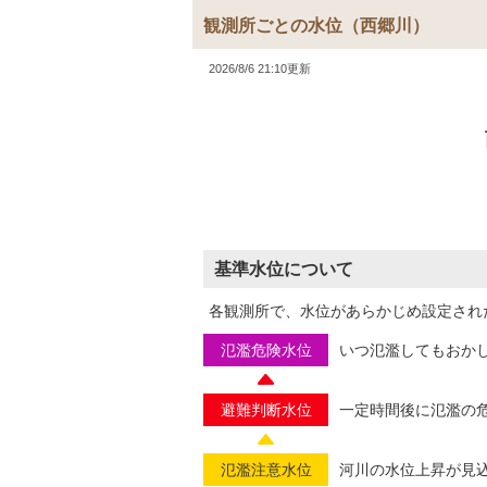
観測所ごとの水位
（西郷川）
2026/8/6 21:10更新
基準水位について
各観測所で、水位があらかじめ設定され
氾濫危険水位
いつ氾濫してもおか
避難判断水位
一定時間後に氾濫の
氾濫注意水位
河川の水位上昇が見