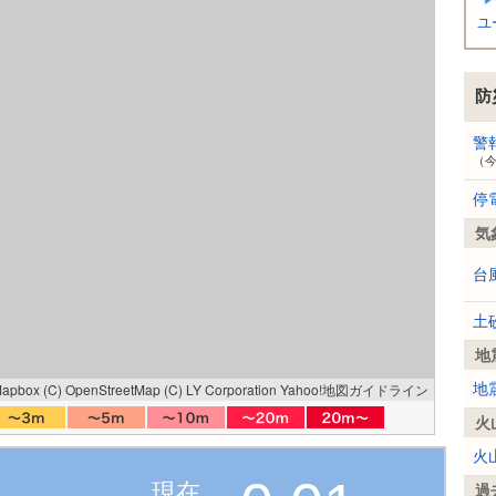
ユ
防
警
（
停
気
台
土
地
Mapbox
(C) OpenStreetMap
(C) LY Corporation
Yahoo!地図ガイドライン
地
火
火
現在
過