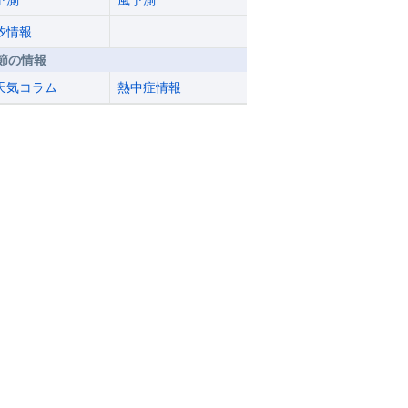
予測
風予測
汐情報
節の情報
天気コラム
熱中症情報