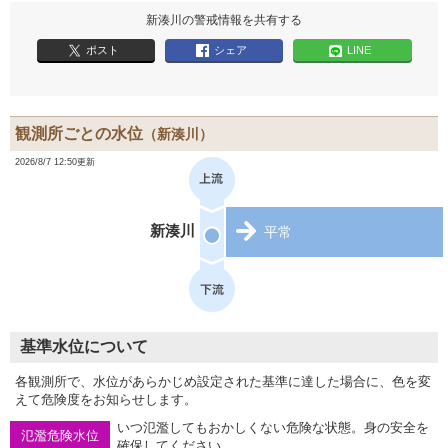
新湊川の警戒情報を共有する
ポスト
シェア
LINE
観測所ごとの水位
（新湊川）
2026/8/7 12:50更新
新湊川
平常
基準水位について
各観測所で、水位があらかじめ設定された基準に達した場合に、色を変
えて危険度をお知らせします。
いつ氾濫してもおかしくない危険な状態。身の安全を
氾濫危険水位
確保してください。