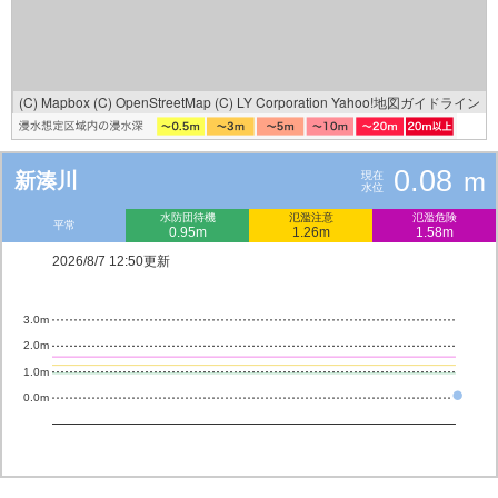
(C) Mapbox
(C) OpenStreetMap
(C) LY Corporation
Yahoo!地図ガイドライン
0.08
m
新湊川
現在
水位
水防団待機
氾濫注意
氾濫危険
平常
0.95m
1.26m
1.58m
2026/8/7 12:50更新
3.0m
2.0m
1.0m
0.0m