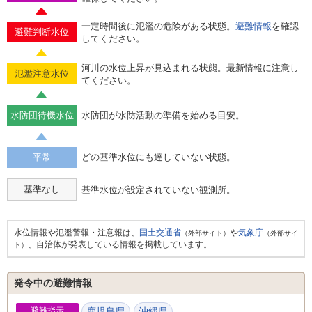
一定時間後に氾濫の危険がある状態。
避難情報
を確認
避難判断水位
してください。
河川の水位上昇が見込まれる状態。最新情報に注意し
氾濫注意水位
てください。
水防団待機水位
水防団が水防活動の準備を始める目安。
平常
どの基準水位にも達していない状態。
基準なし
基準水位が設定されていない観測所。
水位情報や氾濫警報・注意報は、
国土交通省
や
気象庁
（外部サイト）
（外部サイ
、自治体が発表している情報を掲載しています。
ト）
発令中の避難情報
避難指示
鹿児島県
沖縄県