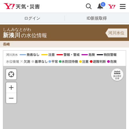
Yahoo!天気・災害
検索
通知
i
ログイン
ID新規取得
しんみなとがわ
河川水位
新湊川
の水位情報
長崎